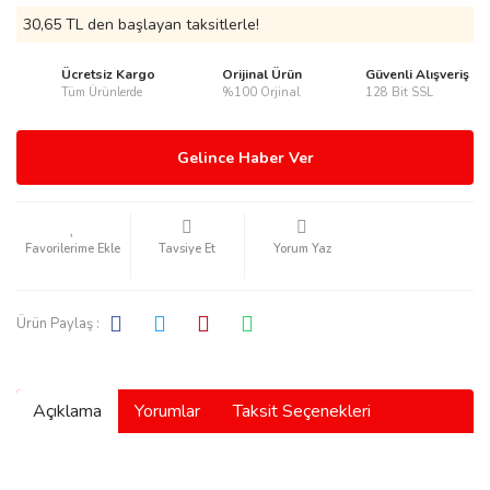
30,65 TL den başlayan taksitlerle!
Ücretsiz Kargo
Orijinal Ürün
Güvenli Alışveriş
Tüm Ürünlerde
%100 Orjinal
128 Bit SSL
rmani
Gelince Haber Ver
Tavsiye Et
Yorum Yaz
manson
Ürün Paylaş :
Açıklama
Yorumlar
Taksit Seçenekleri
ection