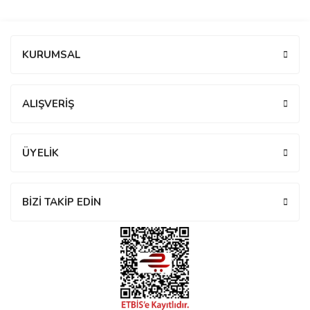
manson
Bu ürüne ilk yorumu siz yapın!
KURUMSAL
 Manoir
Yorum Yaz
ALIŞVERİŞ
ection
ÜYELİK
BİZİ TAKİP EDİN
r
ry