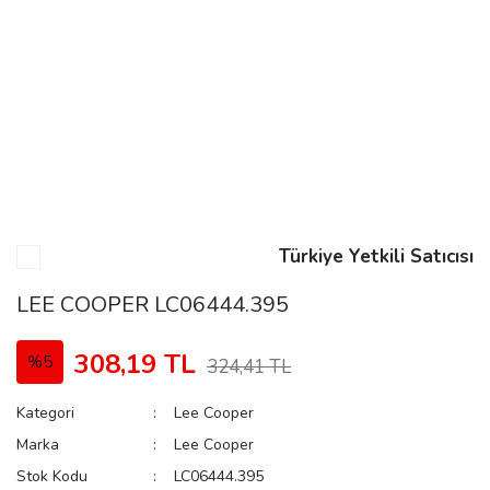
n
Rene
Türkiye Yetkili Satıcısı
rmani
n
LEE COOPER LC06444.395
308,19 TL
%5
324,41 TL
Rene
Kategori
Lee Cooper
Marka
Lee Cooper
Stok Kodu
LC06444.395