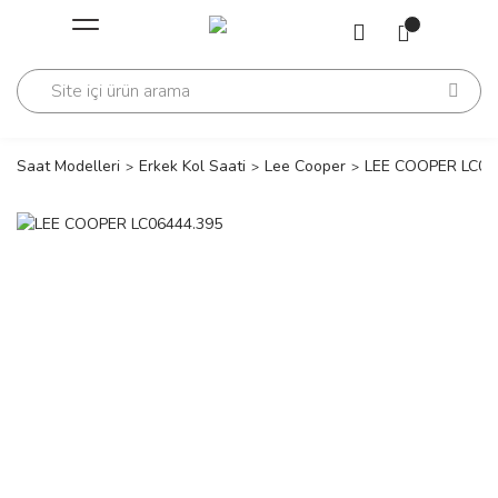
Geri Dön
Geri Dön
Saati
Saati
change
Saat Modelleri
Erkek Kol Saati
Lee Cooper
LEE COOPER LC06
lls Polo Club
n
lls Polo Club
n