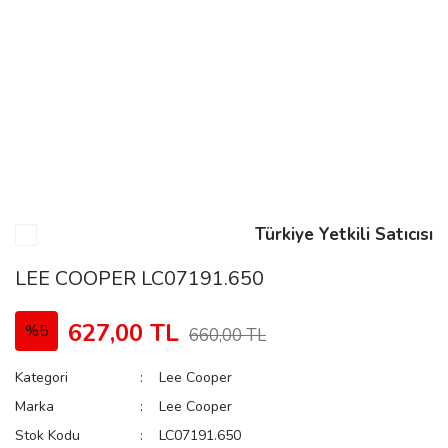
n
Rene
Türkiye Yetkili Satıcısı
rmani
n
LEE COOPER LC07191.650
627,00 TL
%5
660,00 TL
Rene
Kategori
Lee Cooper
Marka
Lee Cooper
Stok Kodu
LC07191.650