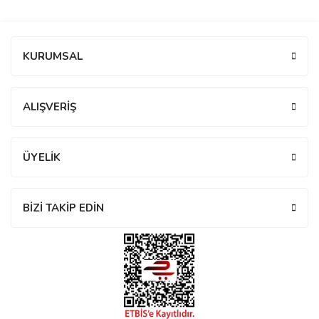
manson
Bu ürüne ilk yorumu siz yapın!
KURUMSAL
 Manoir
Yorum Yaz
ALIŞVERİŞ
ection
ÜYELİK
BİZİ TAKİP EDİN
r
ry