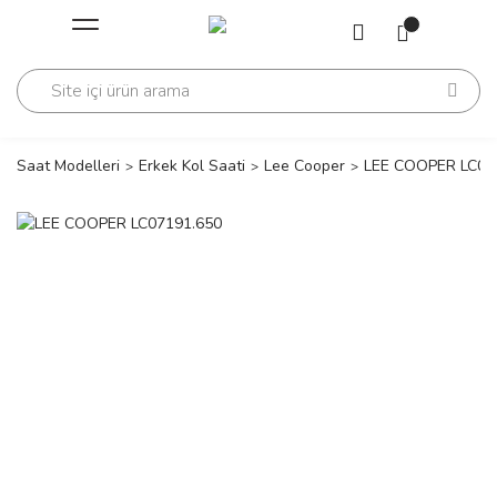
Geri Dön
Geri Dön
Saati
Saati
change
Saat Modelleri
Erkek Kol Saati
Lee Cooper
LEE COOPER LC07
lls Polo Club
n
lls Polo Club
n