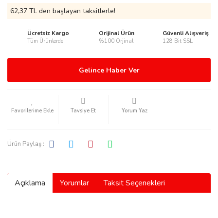
62,37 TL den başlayan taksitlerle!
Ücretsiz Kargo
Orijinal Ürün
Güvenli Alışveriş
Tüm Ürünlerde
%100 Orjinal
128 Bit SSL
rmani
Gelince Haber Ver
Tavsiye Et
Yorum Yaz
manson
Ürün Paylaş :
Açıklama
Yorumlar
Taksit Seçenekleri
ection