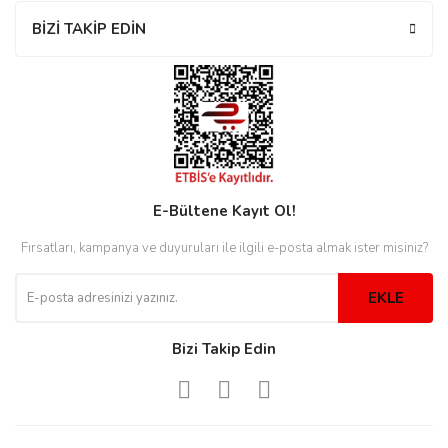
rs
r
BİZİ TAKİP EDİN
rs
E-Bültene Kayıt Ol!
nmark
Fırsatları, kampanya ve duyuruları ile ilgili e-posta almak ister misiniz?
EKLE
e
nmark
Bizi Takip Edin
e