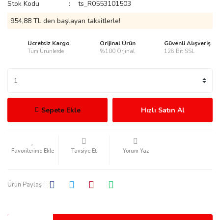
Stok Kodu
ts_R0553101503
954,88 TL den başlayan taksitlerle!
Ücretsiz Kargo
Orijinal Ürün
Güvenli Alışveriş
Tüm Ürünlerde
%100 Orjinal
128 Bit SSL
rmani
Sepete Ekle
Hızlı Satın Al
manson
Tavsiye Et
Yorum Yaz
Ürün Paylaş :
ection