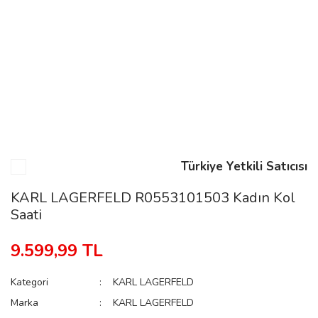
n
Rene
Türkiye Yetkili Satıcısı
rmani
n
KARL LAGERFELD R0553101503 Kadın Kol
Saati
Rene
9.599,99 TL
Kategori
KARL LAGERFELD
Marka
KARL LAGERFELD