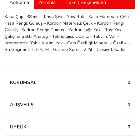
Açıklama
Yorumlar
Taksit Seçenekleri
manson
Kasa Çapı: 38 mm - Kasa Şekli: Yuvarlak - Kasa Materyali: Çelik -
Kasa Rengi: Gümüş - Kordon Materyali: Çelik - Kordon Rengi:
Gümüş- Kadran Rengi: Gümüş - Kadran Işığı: Yok - Taş: Yok -
 Manoir
Çalışma Şekli: Analog - Teknolojisi: Quartz - Takvim: Var -
Kronometre: Yok - Alarm: Yok - Cam Özelliği: Mineral - Özellik: -
Su Geçirmezlik: 5 ATM - Garanti Süresi: 2 Yıl - Cinsiyet: Kadın
ection
Bu ürüne ilk yorumu siz yapın!
KURUMSAL
Yorum Yaz
r
ry
ALIŞVERİŞ
ÜYELİK