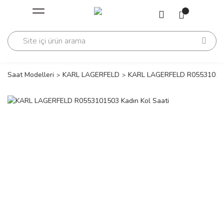
Geri Dön
Geri Dön
Saati
Saati
change
Saat Modelleri
KARL LAGERFELD
KARL LAGERFELD R0553101503
lls Polo Club
n
lls Polo Club
n