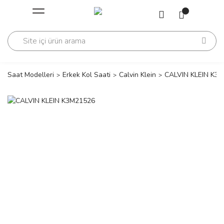
Geri Dön
Geri Dön
Saati
Saati
change
Saat Modelleri
Erkek Kol Saati
Calvin Klein
CALVIN KLEIN K3
lls Polo Club
n
lls Polo Club
n