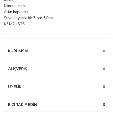
Mineral cam
manson
Altın kaplama
Suya dayanıklılık 3 bar(30m)
K3M21526
 Manoir
ection
Bu ürüne ilk yorumu siz yapın!
KURUMSAL
Yorum Yaz
ALIŞVERİŞ
r
ry
ÜYELİK
BİZİ TAKİP EDİN