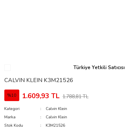
n
Rene
Türkiye Yetkili Satıcısı
rmani
n
CALVIN KLEIN K3M21526
1.609,93 TL
%10
1.788,81 TL
Rene
Kategori
Calvin Klein
Marka
Calvin Klein
Stok Kodu
K3M21526