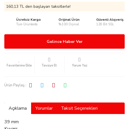
160,13 TL den başlayan taksitlerle!
Ücretsiz Kargo
Orijinal Ürün
Güvenli Alışveriş
Tüm Ürünlerde
%100 Orjinal
128 Bit SSL
rmani
Gelince Haber Ver
Tavsiye Et
Yorum Yaz
manson
Ürün Paylaş :
Açıklama
Yorumlar
Taksit Seçenekleri
ection
39 mm
Kuvars,