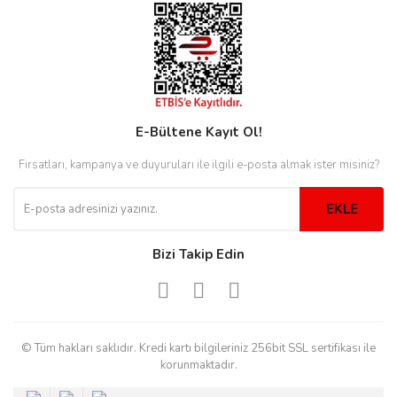
rs
r
E-Bültene Kayıt Ol!
rs
Fırsatları, kampanya ve duyuruları ile ilgili e-posta almak ister misiniz?
EKLE
nmark
Bizi Takip Edin
e
nmark
e
© Tüm hakları saklıdır. Kredi kartı bilgileriniz 256bit SSL sertifikası ile
korunmaktadır.