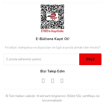
rs
r
rs
E-Bültene Kayıt Ol!
Fırsatları, kampanya ve duyuruları ile ilgili e-posta almak ister misiniz?
nmark
EKLE
Bizi Takip Edin
e
nmark
e
© Tüm hakları saklıdır. Kredi kartı bilgileriniz 256bit SSL sertifikası ile
korunmaktadır.