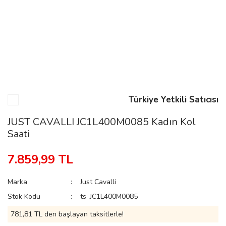
n
Rene
Türkiye Yetkili Satıcısı
JUST CAVALLI JC1L400M0085 Kadın Kol
Saati
rmani
n
7.859,99 TL
Rene
Marka
Just Cavalli
Stok Kodu
ts_JC1L400M0085
781,81 TL den başlayan taksitlerle!