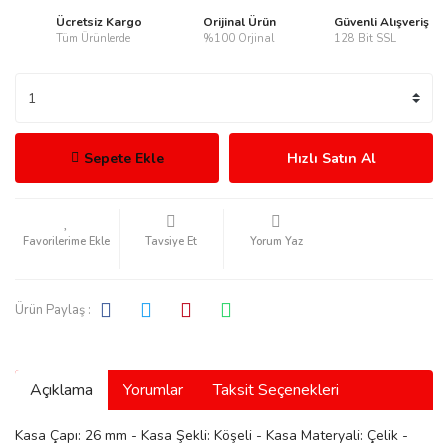
Ücretsiz Kargo
Orijinal Ürün
Güvenli Alışveriş
Tüm Ürünlerde
%100 Orjinal
128 Bit SSL
rmani
Sepete Ekle
Hızlı Satın Al
Tavsiye Et
Yorum Yaz
manson
Ürün Paylaş :
Açıklama
Yorumlar
Taksit Seçenekleri
ection
Kasa Çapı: 26 mm - Kasa Şekli: Köşeli - Kasa Materyali: Çelik -