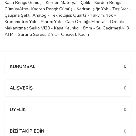
Kasa Rengi: Gümüş - Kordon Materyali: Çelik - Kordon Rengi:
manson
Gümüş/Altın- Kadran Rengi: Gümüş - Kadran Işığı: Yok - Taş: Var -
Çalışma Şekli: Analog - Teknolojisi: Quartz - Takvim: Yok -
Kronometre: Yok - Alarm: Yok - Cam Özelliği: Mineral - Özellik:
Mekanizma : Seiko VJ20 - Kasa Kalınlığı : 8mm - Su Geçirmezlik: 3
 Manoir
ATM - Garanti Süresi: 2 YIL - Cinsiyet: Kadın
ection
Bu ürüne ilk yorumu siz yapın!
KURUMSAL
Yorum Yaz
ALIŞVERİŞ
r
ry
ÜYELİK
BİZİ TAKİP EDİN