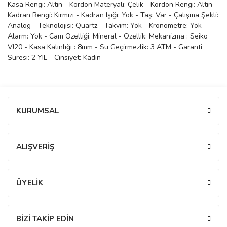
Kasa Rengi: Altın - Kordon Materyali: Çelik - Kordon Rengi: Altın-
manson
Kadran Rengi: Kırmızı - Kadran Işığı: Yok - Taş: Var - Çalışma Şekli:
Analog - Teknolojisi: Quartz - Takvim: Yok - Kronometre: Yok -
Alarm: Yok - Cam Özelliği: Mineral - Özellik: Mekanizma : Seiko
VJ20 - Kasa Kalınlığı : 8mm - Su Geçirmezlik: 3 ATM - Garanti
 Manoir
Süresi: 2 YIL - Cinsiyet: Kadın
ection
Bu ürüne ilk yorumu siz yapın!
KURUMSAL
Yorum Yaz
ALIŞVERİŞ
r
ry
ÜYELİK
BİZİ TAKİP EDİN