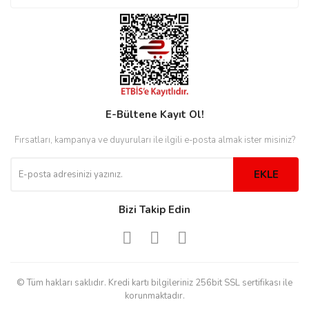
rs
r
rs
E-Bültene Kayıt Ol!
Fırsatları, kampanya ve duyuruları ile ilgili e-posta almak ister misiniz?
nmark
EKLE
Bizi Takip Edin
e
nmark
e
© Tüm hakları saklıdır. Kredi kartı bilgileriniz 256bit SSL sertifikası ile
korunmaktadır.