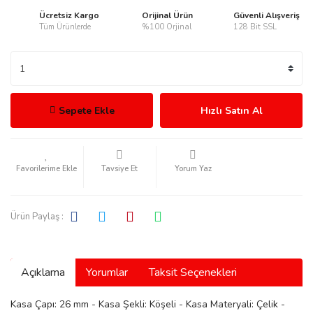
Ücretsiz Kargo
Orijinal Ürün
Güvenli Alışveriş
Tüm Ürünlerde
%100 Orjinal
128 Bit SSL
rmani
Sepete Ekle
Hızlı Satın Al
Tavsiye Et
Yorum Yaz
manson
Ürün Paylaş :
Açıklama
Yorumlar
Taksit Seçenekleri
ection
Kasa Çapı: 26 mm - Kasa Şekli: Köşeli - Kasa Materyali: Çelik -