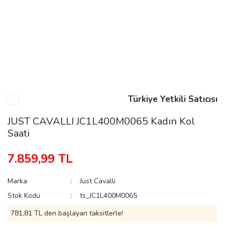
n
Rene
Türkiye Yetkili Satıcısı
JUST CAVALLI JC1L400M0065 Kadın Kol
Saati
rmani
n
7.859,99 TL
Rene
Marka
Just Cavalli
Stok Kodu
ts_JC1L400M0065
781,81 TL den başlayan taksitlerle!