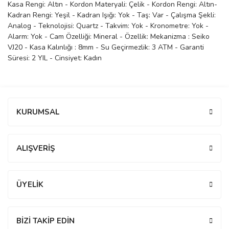
Kasa Rengi: Altın - Kordon Materyali: Çelik - Kordon Rengi: Altın-
manson
Kadran Rengi: Yeşil - Kadran Işığı: Yok - Taş: Var - Çalışma Şekli:
Analog - Teknolojisi: Quartz - Takvim: Yok - Kronometre: Yok -
Alarm: Yok - Cam Özelliği: Mineral - Özellik: Mekanizma : Seiko
VJ20 - Kasa Kalınlığı : 8mm - Su Geçirmezlik: 3 ATM - Garanti
 Manoir
Süresi: 2 YIL - Cinsiyet: Kadın
ection
Bu ürüne ilk yorumu siz yapın!
KURUMSAL
Yorum Yaz
ALIŞVERİŞ
r
ry
ÜYELİK
BİZİ TAKİP EDİN