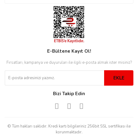
rs
r
rs
E-Bültene Kayıt Ol!
Fırsatları, kampanya ve duyuruları ile ilgili e-posta almak ister misiniz?
nmark
EKLE
Bizi Takip Edin
e
nmark
e
© Tüm hakları saklıdır. Kredi kartı bilgileriniz 256bit SSL sertifikası ile
korunmaktadır.