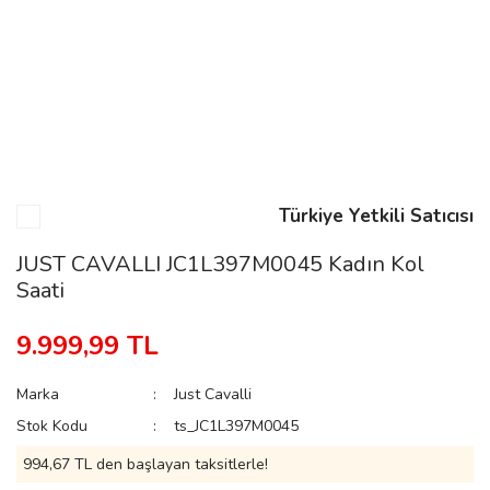
n
Rene
Türkiye Yetkili Satıcısı
JUST CAVALLI JC1L397M0045 Kadın Kol
Saati
rmani
n
9.999,99 TL
Rene
Marka
Just Cavalli
Stok Kodu
ts_JC1L397M0045
994,67 TL den başlayan taksitlerle!