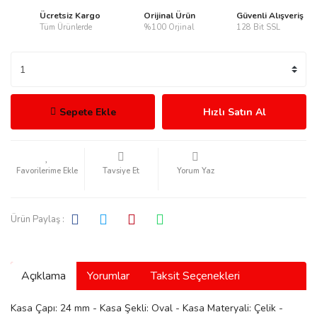
Ücretsiz Kargo
Orijinal Ürün
Güvenli Alışveriş
Tüm Ürünlerde
%100 Orjinal
128 Bit SSL
rmani
Sepete Ekle
Hızlı Satın Al
Tavsiye Et
Yorum Yaz
manson
Ürün Paylaş :
Açıklama
Yorumlar
Taksit Seçenekleri
ection
Kasa Çapı: 24 mm - Kasa Şekli: Oval - Kasa Materyali: Çelik -