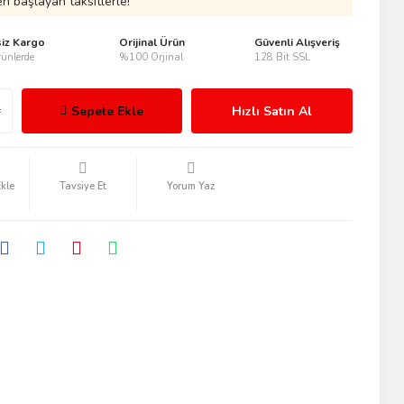
n başlayan taksitlerle!
siz Kargo
Orijinal Ürün
Güvenli Alışveriş
ünlerde
%100 Orjinal
128 Bit SSL
Sepete Ekle
Hızlı Satın Al
Tavsiye Et
Yorum Yaz