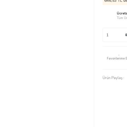
646,53 TL de
Ücret
Tüm Ür
Ürün Paylaş :