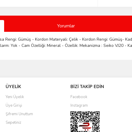
Yorumlar
asa Rengi: Gümüş - Kordon Materyali: Çelik - Kordon Rengi: Gümüş- Kadr
larm: Yok - Cam Özelliği: Mineral - Özellik: Mekanizma : Seiko VJ20 - Ka
Bu ürüne ilk yorumu siz yapın!
ÜYELİK
BİZİ TAKİP EDİN
Yorum Yaz
Yeni Üyelik
Facebook
Üye Girişi
Instagram
Şifremi Unuttum
Sepetiniz