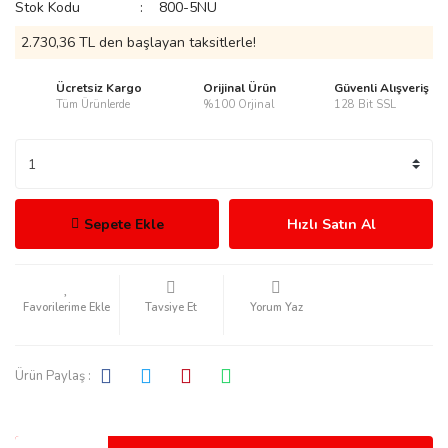
Stok Kodu
800-5NU
2.730,36 TL den başlayan taksitlerle!
Ücretsiz Kargo
Orijinal Ürün
Güvenli Alışveriş
Tüm Ürünlerde
%100 Orjinal
128 Bit SSL
rmani
Sepete Ekle
Hızlı Satın Al
manson
Tavsiye Et
Yorum Yaz
Ürün Paylaş :
ection