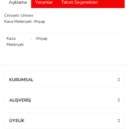
Açıklama
Yorumlar
Taksit Seçenekleri
manson
Cinsiyet: Unisex
Kasa Materyali: Ahşap
 Manoir
Kasa
:
Ahşap
Materyali
ection
Bu ürüne ilk yorumu siz yapın!
KURUMSAL
Yorum Yaz
r
ry
ALIŞVERİŞ
ÜYELİK