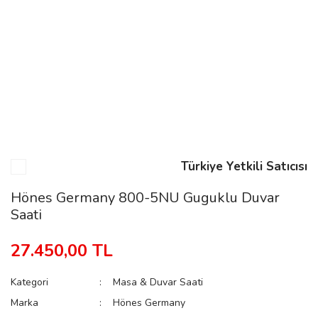
n
Rene
Türkiye Yetkili Satıcısı
rmani
n
Hönes Germany 800-5NU Guguklu Duvar
Saati
Rene
27.450,00 TL
Kategori
Masa & Duvar Saati
Marka
Hönes Germany