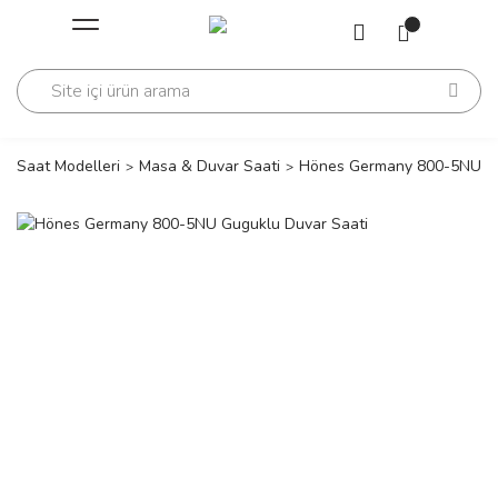
Geri Dön
Geri Dön
Saati
Saati
change
Saat Modelleri
Masa & Duvar Saati
Hönes Germany 800-5NU Gu
lls Polo Club
n
lls Polo Club
n