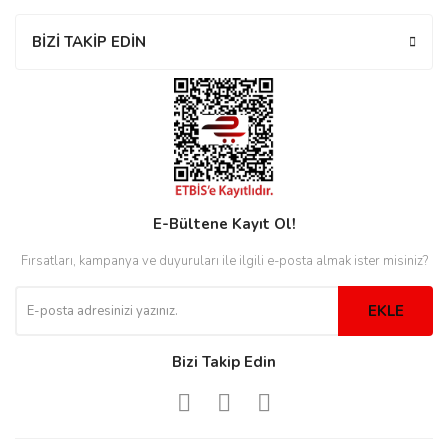
rs
r
BİZİ TAKİP EDİN
rs
E-Bültene Kayıt Ol!
nmark
Fırsatları, kampanya ve duyuruları ile ilgili e-posta almak ister misiniz?
EKLE
e
nmark
Bizi Takip Edin
e