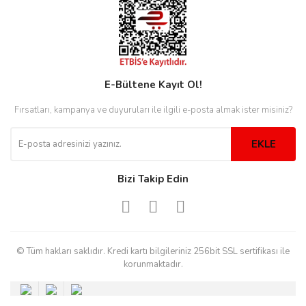
eister
E-Bültene Kayıt Ol!
cco
eister
Fırsatları, kampanya ve duyuruları ile ilgili e-posta almak ister misiniz?
EKLE
cco
Bizi Takip Edin
© Tüm hakları saklıdır. Kredi kartı bilgileriniz 256bit SSL sertifikası ile
korunmaktadır.