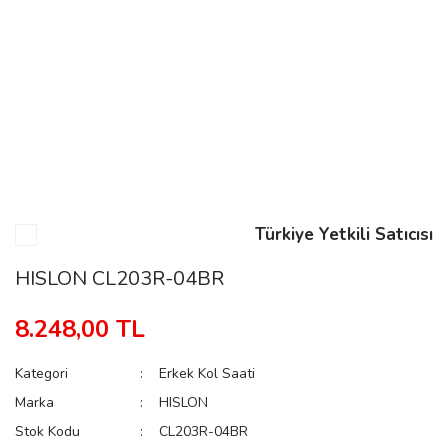
n
Rene
Türkiye Yetkili Satıcısı
rmani
n
HISLON CL203R-04BR
8.248,00 TL
Rene
Kategori
Erkek Kol Saati
Marka
HISLON
Stok Kodu
CL203R-04BR