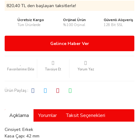
820,40 TL den başlayan taksitlerle!
Ücretsiz Kargo
Orijinal Ürün
Güvenli Alışveriş
Tüm Ürünlerde
%100 Orjinal
128 Bit SSL
rmani
Gelince Haber Ver
Tavsiye Et
Yorum Yaz
manson
Ürün Paylaş :
Açıklama
Yorumlar
Taksit Seçenekleri
ection
Cinsiyet: Erkek
Kasa Çapı: 42 mm