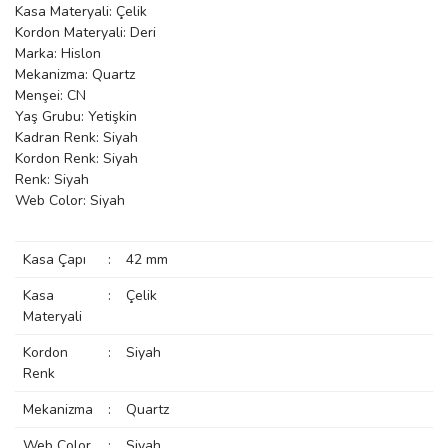
Kasa Materyali: Çelik
manson
Kordon Materyali: Deri
Marka: Hislon
Mekanizma: Quartz
Menşei: CN
 Manoir
Yaş Grubu: Yetişkin
Kadran Renk: Siyah
Kordon Renk: Siyah
ection
Renk: Siyah
Web Color: Siyah
Kasa Çapı
:
42 mm
Kasa
:
Çelik
Materyali
r
ry
Kordon
:
Siyah
Renk
Mekanizma
:
Quartz
Web Color
:
Siyah