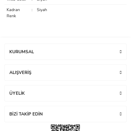
rs
r
Kadran
:
Siyah
Renk
Bu ürüne ilk yorumu siz yapın!
rs
KURUMSAL
Yorum Yaz
nmark
ALIŞVERİŞ
e
nmark
ÜYELİK
e
BİZİ TAKİP EDİN