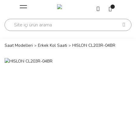
Geri Dön
Geri Dön
Saati
Saati
change
Saat Modelleri
Erkek Kol Saati
HISLON CL203R-04BR
lls Polo Club
n
lls Polo Club
n