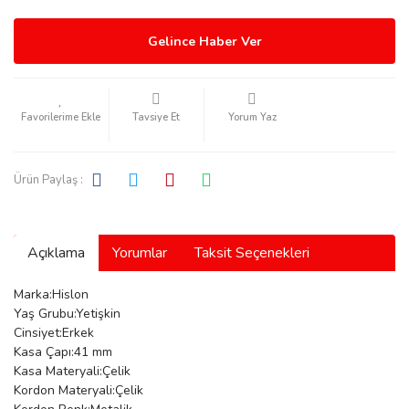
Gelince Haber Ver
rmani
Tavsiye Et
Yorum Yaz
Ürün Paylaş :
manson
Açıklama
Yorumlar
Taksit Seçenekleri
Marka:Hislon
Yaş Grubu:Yetişkin
Cinsiyet:Erkek
Kasa Çapı:41 mm
ection
Kasa Materyali:Çelik
Kordon Materyali:Çelik