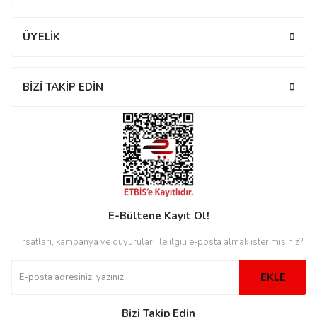
rs
r
ÜYELİK
BİZİ TAKİP EDİN
rs
nmark
E-Bültene Kayıt Ol!
e
nmark
Fırsatları, kampanya ve duyuruları ile ilgili e-posta almak ister misiniz?
e
EKLE
Bizi Takip Edin