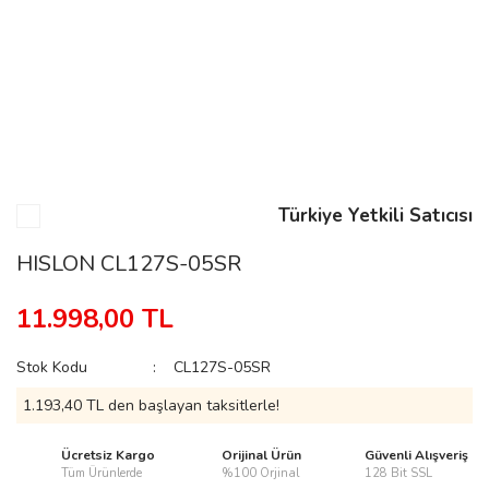
n
Rene
Türkiye Yetkili Satıcısı
HISLON CL127S-05SR
rmani
n
11.998,00 TL
Stok Kodu
CL127S-05SR
Rene
1.193,40 TL den başlayan taksitlerle!
Ücretsiz Kargo
Orijinal Ürün
Güvenli Alışveriş
Tüm Ürünlerde
%100 Orjinal
128 Bit SSL