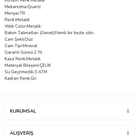
Kordon Renk:Metalik
Mekanizma:Quartz
manson
Menşei:TR
Renk:Metalik
Web Color:Metalik
 Manoir
Bakım Talimatları (Genel):Nemli bir bezle silin.
Cam Şekli:Düz
Cam Tipi:Mineral
Garanti Süresi:2 Yıl
ection
Kasa Renk:Metalik
Materyal Bileşeni:ÇELİK
Su Geçirmezlik:3 ATM
Kadran Renk:Gri
r
ry
Bu ürüne ilk yorumu siz yapın!
KURUMSAL
Yorum Yaz
ALIŞVERİŞ