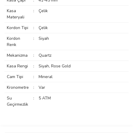
Kasa Çapı
:
41-45 mm
rs
r
Kasa
:
Çelik
Materyali
Kordon Tipi
:
Çelik
Kordon
:
Siyah
Renk
rs
Mekanizma
:
Quartz
Kasa Rengi
:
Siyah, Rose Gold
nmark
Cam Tipi
:
Mineral
Kronometre
:
Var
e
nmark
Su
:
5 ATM
Geçirmezlik
e