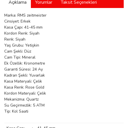
Açıklama
Yorumlar
Taksit Seçenekleri
manson
Marka: RMS zeitmeister
Cinsiyet: Erkek
Kasa Çapı: 41-45 mm
 Manoir
Kordon Renk: Siyah
Renk: Siyah
Yaş Grubu: Yetişkin
ection
Cam Şekli: Düz
Cam Tipi: Mineral
Ek Özellik: Kronometre
Garanti Süresi: 24 Ay
Kadran Şekli: Yuvarlak
Kasa Materyali: Çelik
Kasa Renk: Rose Gold
r
ry
Kordon Materyali: Çelik
Mekanizma: Quartz
Su Geçirmezlik: 5 ATM
Tip: Kol Saati