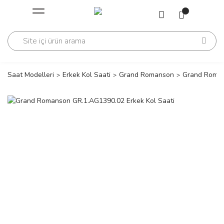
Geri Dön
Geri Dön
Saati
Saati
change
Saat Modelleri
Erkek Kol Saati
Grand Romanson
Grand Roman
lls Polo Club
n
lls Polo Club
n