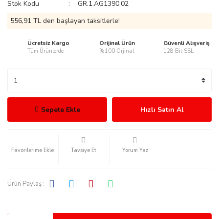
Stok Kodu
GR.1.AG1390.02
556,91 TL den başlayan taksitlerle!
Ücretsiz Kargo
Orijinal Ürün
Güvenli Alışveriş
Tüm Ürünlerde
%100 Orjinal
128 Bit SSL
rmani
Sepete Ekle
Hızlı Satın Al
manson
Tavsiye Et
Yorum Yaz
Ürün Paylaş :
ection