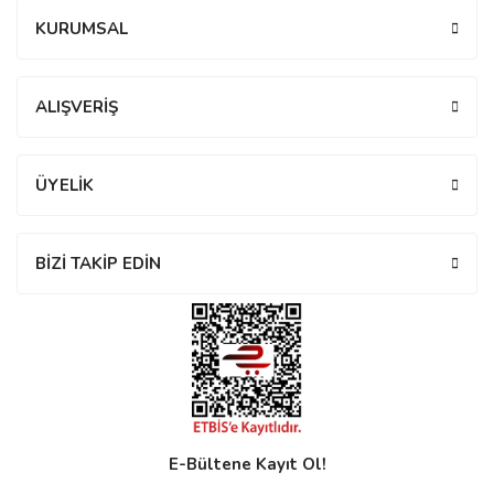
Bu ürüne ilk yorumu siz yapın!
KURUMSAL
Yorum Yaz
eister
ALIŞVERİŞ
cco
eister
ÜYELİK
cco
BİZİ TAKİP EDİN
E-Bültene Kayıt Ol!