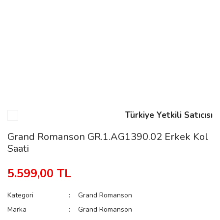
n
Rene
Türkiye Yetkili Satıcısı
rmani
n
Grand Romanson GR.1.AG1390.02 Erkek Kol
Saati
Rene
5.599,00 TL
Kategori
Grand Romanson
Marka
Grand Romanson