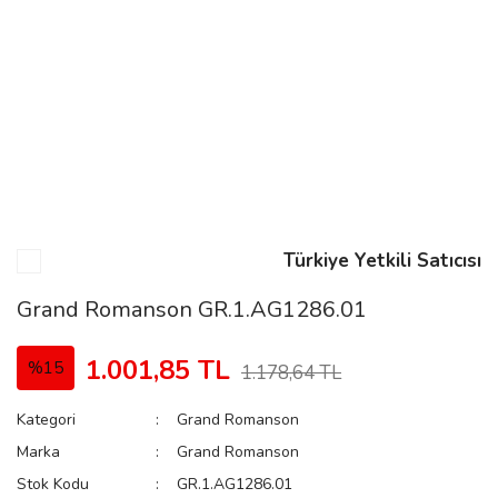
n
Rene
Türkiye Yetkili Satıcısı
rmani
n
Grand Romanson GR.1.AG1286.01
1.001,85 TL
%15
1.178,64 TL
Rene
Kategori
Grand Romanson
Marka
Grand Romanson
Stok Kodu
GR.1.AG1286.01