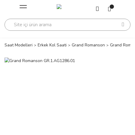
Geri Dön
Geri Dön
Saati
Saati
change
Saat Modelleri
Erkek Kol Saati
Grand Romanson
Grand Roman
lls Polo Club
n
lls Polo Club
n