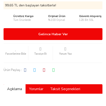
99,65 TL den başlayan taksitlerle!
Ücretsiz Kargo
Orijinal Ürün
Güvenli Alışveriş
Tüm Ürünlerde
%100 Orjinal
128 Bit SSL
rmani
Gelince Haber Ver
Tavsiye Et
Yorum Yaz
manson
Ürün Paylaş :
Açıklama
Yorumlar
Taksit Seçenekleri
ection