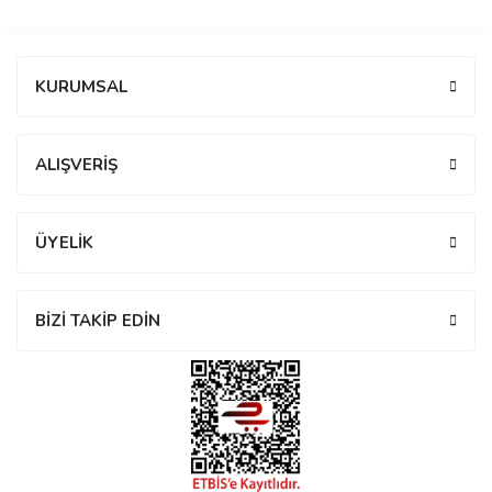
manson
Bu ürüne ilk yorumu siz yapın!
KURUMSAL
 Manoir
Yorum Yaz
ALIŞVERİŞ
ection
ÜYELİK
BİZİ TAKİP EDİN
r
ry