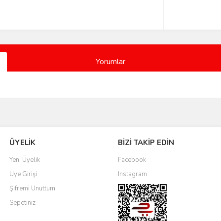
Yorumlar
Bu ürüne ilk yorumu siz yapın!
ÜYELİK
BİZİ TAKİP EDİN
Yorum Yaz
Yeni Üyelik
Facebook
Üye Girişi
Instagram
Şifremi Unuttum
Sepetiniz