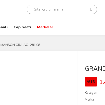
aati
Cep Saati
Markalar
MANSON GR.1.AG1281.08
GRAND
1.
%15
Kategori
Marka