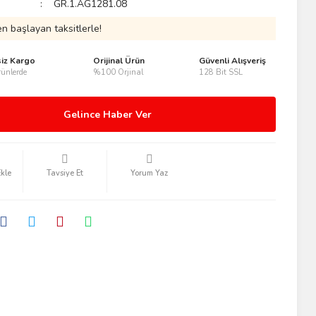
GR.1.AG1281.08
n başlayan taksitlerle!
siz Kargo
Orijinal Ürün
Güvenli Alışveriş
ünlerde
%100 Orjinal
128 Bit SSL
Gelince Haber Ver
Tavsiye Et
Yorum Yaz