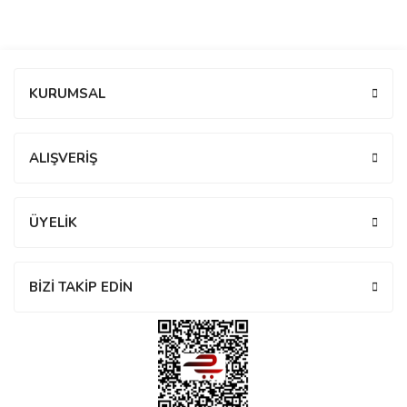
manson
Bu ürüne ilk yorumu siz yapın!
 Manoir
KURUMSAL
Yorum Yaz
ALIŞVERİŞ
ection
ÜYELİK
BİZİ TAKİP EDİN
r
ry