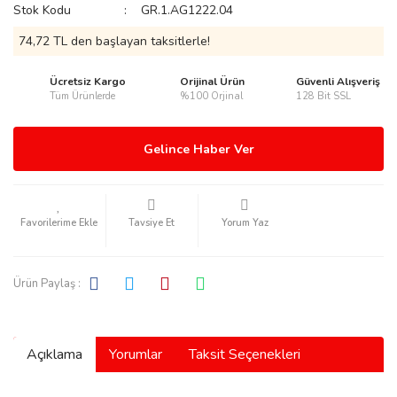
Stok Kodu
GR.1.AG1222.04
74,72 TL den başlayan taksitlerle!
Ücretsiz Kargo
Orijinal Ürün
Güvenli Alışveriş
Tüm Ürünlerde
%100 Orjinal
128 Bit SSL
rmani
Gelince Haber Ver
Tavsiye Et
Yorum Yaz
manson
Ürün Paylaş :
Açıklama
Yorumlar
Taksit Seçenekleri
ection