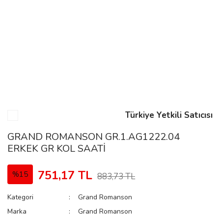
n
Rene
Türkiye Yetkili Satıcısı
rmani
n
GRAND ROMANSON GR.1.AG1222.04
ERKEK GR KOL SAATİ
Rene
751,17 TL
%15
883,73 TL
Kategori
Grand Romanson
Marka
Grand Romanson