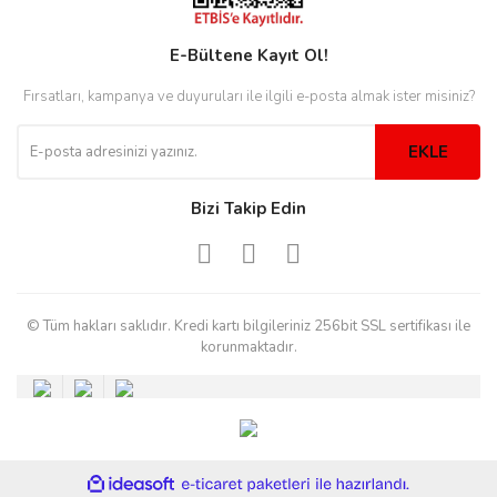
rs
r
E-Bültene Kayıt Ol!
Fırsatları, kampanya ve duyuruları ile ilgili e-posta almak ister misiniz?
EKLE
rs
Bizi Takip Edin
nmark
© Tüm hakları saklıdır. Kredi kartı bilgileriniz 256bit SSL sertifikası ile
e
nmark
korunmaktadır.
e
ile
ideasoft
e-