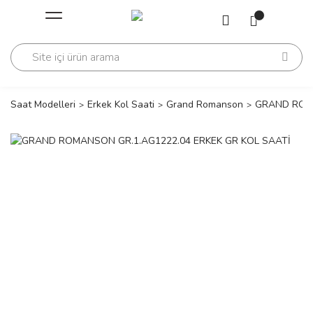
Geri Dön
Geri Dön
Saati
Saati
change
Saat Modelleri
Erkek Kol Saati
Grand Romanson
GRAND ROMA
lls Polo Club
n
lls Polo Club
n