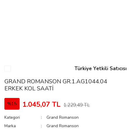
n
Rene
Türkiye Yetkili Satıcısı
rmani
n
GRAND ROMANSON GR.1.AG1044.04
ERKEK KOL SAATİ
Rene
1.045,07 TL
%15
1.229,49 TL
Kategori
Grand Romanson
Marka
Grand Romanson