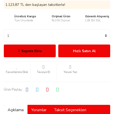
1.123,87 TL den başlayan taksitlerle!
Ücretsiz Kargo
Orijinal Ürün
Güvenli Alışveriş
Tüm Ürünlerde
%100 Orjinal
128 Bit SSL
rmani
Sepete Ekle
Hızlı Satın Al
manson
Tavsiye Et
Yorum Yaz
Ürün Paylaş :
ection
Açıklama
Yorumlar
Taksit Seçenekleri