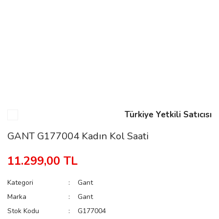
n
Rene
Türkiye Yetkili Satıcısı
rmani
n
GANT G177004 Kadın Kol Saati
11.299,00 TL
Rene
Kategori
Gant
Marka
Gant
Stok Kodu
G177004