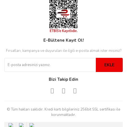
eister
E-Bültene Kayıt Ol!
cco
eister
Fırsatları, kampanya ve duyuruları ile ilgili e-posta almak ister misiniz?
cco
EKLE
Bizi Takip Edin
© Tüm hakları saklıdır. Kredi kartı bilgileriniz 256bit SSL sertifikası ile
korunmaktadır.