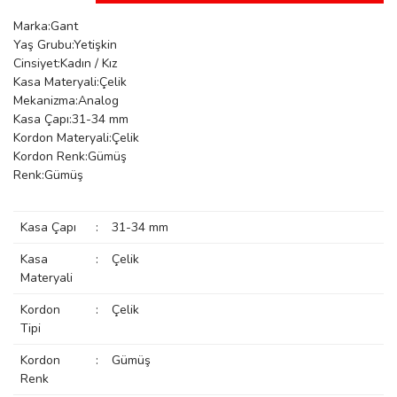
manson
Marka:Gant
Yaş Grubu:Yetişkin
Cinsiyet:Kadın / Kız
Kasa Materyali:Çelik
 Manoir
Mekanizma:Analog
Kasa Çapı:31-34 mm
Kordon Materyali:Çelik
ection
Kordon Renk:Gümüş
Renk:Gümüş
Kasa Çapı
:
31-34 mm
Kasa
:
Çelik
Materyali
r
ry
Kordon
:
Çelik
Tipi
Kordon
:
Gümüş
Renk