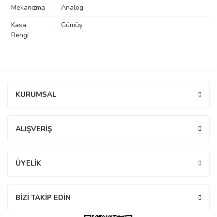
Mekanizma
:
Analog
rs
r
Kasa
:
Gümüş
Rengi
rs
Bu ürüne ilk yorumu siz yapın!
KURUMSAL
Yorum Yaz
nmark
ALIŞVERİŞ
e
nmark
ÜYELİK
e
BİZİ TAKİP EDİN