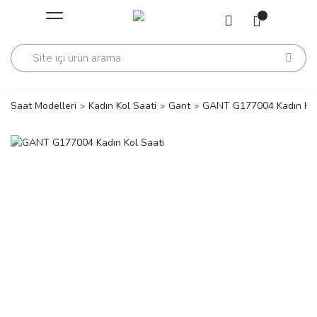
Geri Dön
Geri Dön
Saati
Saati
change
Saat Modelleri
Kadın Kol Saati
Gant
GANT G177004 Kadın Kol
lls Polo Club
n
lls Polo Club
n