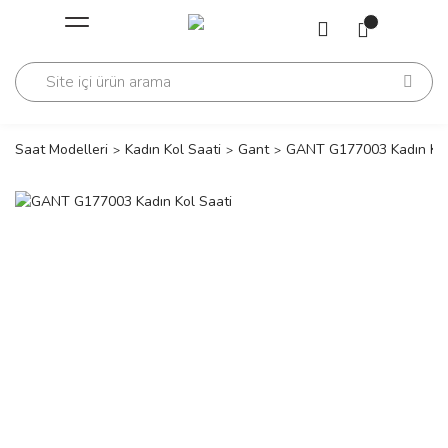
Geri Dön
Geri Dön
Saati
Saati
change
Saat Modelleri
Kadın Kol Saati
Gant
GANT G177003 Kadın Kol
lls Polo Club
n
lls Polo Club
n