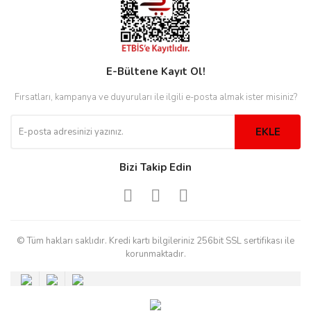
eister
E-Bültene Kayıt Ol!
Fırsatları, kampanya ve duyuruları ile ilgili e-posta almak ister misiniz?
cco
eister
EKLE
cco
Bizi Takip Edin
© Tüm hakları saklıdır. Kredi kartı bilgileriniz 256bit SSL sertifikası ile
korunmaktadır.