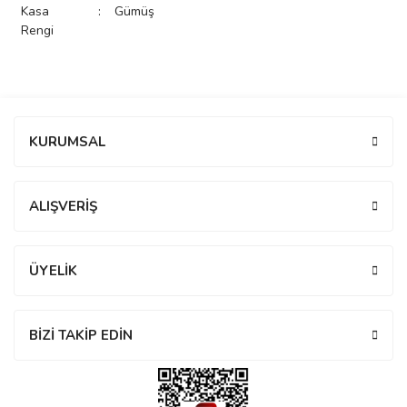
Kasa
:
Gümüş
rs
r
Rengi
Bu ürüne ilk yorumu siz yapın!
KURUMSAL
rs
Yorum Yaz
ALIŞVERİŞ
nmark
ÜYELİK
e
nmark
BİZİ TAKİP EDİN
e