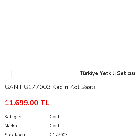
n
Rene
Türkiye Yetkili Satıcısı
rmani
n
GANT G177003 Kadın Kol Saati
11.699,00 TL
Rene
Kategori
Gant
Marka
Gant
Stok Kodu
G177003