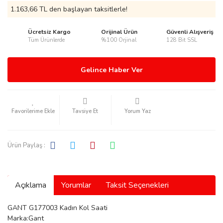
1.163,66 TL den başlayan taksitlerle!
Ücretsiz Kargo
Orijinal Ürün
Güvenli Alışveriş
Tüm Ürünlerde
%100 Orjinal
128 Bit SSL
rmani
Gelince Haber Ver
Tavsiye Et
Yorum Yaz
manson
Ürün Paylaş :
Açıklama
Yorumlar
Taksit Seçenekleri
ection
GANT G177003 Kadın Kol Saati
Marka:Gant