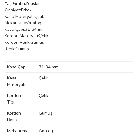
Yaş Grubu:Yetişkin
manson
Cinsiyet:Erkek
Kasa Materyali:Çelik
Mekanizma:Analog
Kasa Çapı:31-34 mm
 Manoir
Kordon Materyali:Çelik
Kordon Renk:Gümüş
Renk:Gümüş
ection
Kasa Çapı
:
31-34 mm
Kasa
:
Çelik
Materyali
Kordon
:
Çelik
r
ry
Tipi
Kordon
:
Gümüş
Renk
Mekanizma
:
Analog