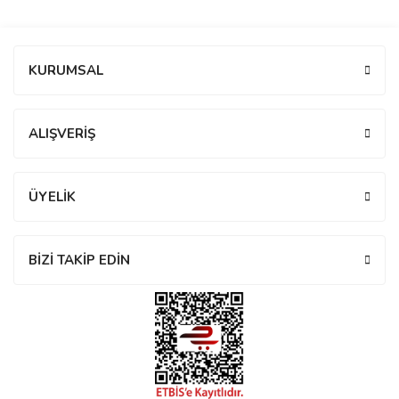
manson
Bu ürüne ilk yorumu siz yapın!
KURUMSAL
 Manoir
Yorum Yaz
ALIŞVERİŞ
ection
ÜYELİK
BİZİ TAKİP EDİN
r
ry