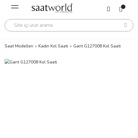
Geri Dön
Geri Dön
Saati
Saati
change
Saat Modelleri
Kadın Kol Saati
Gant G127008 Kol Saati
lls Polo Club
n
lls Polo Club
n