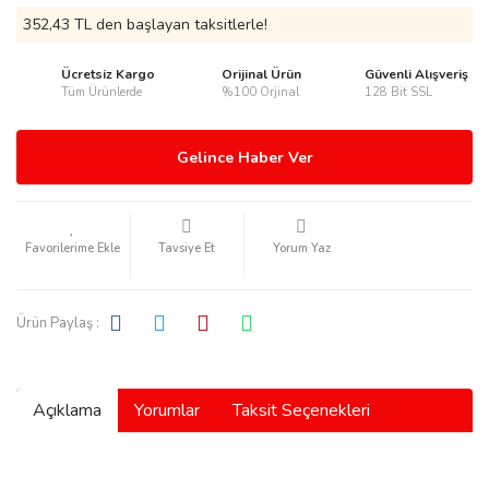
352,43 TL den başlayan taksitlerle!
Ücretsiz Kargo
Orijinal Ürün
Güvenli Alışveriş
Tüm Ürünlerde
%100 Orjinal
128 Bit SSL
rmani
Gelince Haber Ver
Tavsiye Et
Yorum Yaz
manson
Ürün Paylaş :
Açıklama
Yorumlar
Taksit Seçenekleri
ection