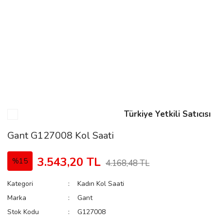
n
Rene
Türkiye Yetkili Satıcısı
rmani
n
Gant G127008 Kol Saati
3.543,20 TL
%15
4.168,48 TL
Rene
Kategori
Kadın Kol Saati
Marka
Gant
Stok Kodu
G127008