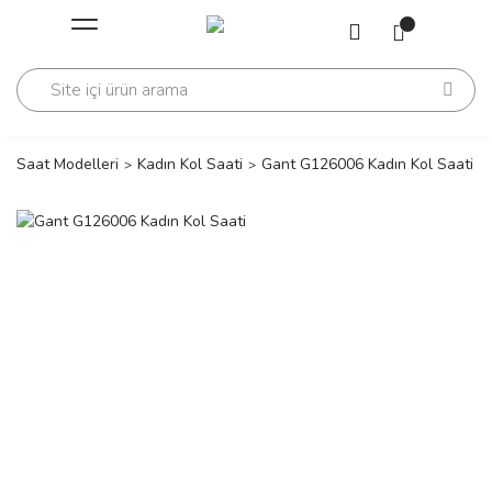
Geri Dön
Geri Dön
Saati
Saati
change
Saat Modelleri
Kadın Kol Saati
Gant G126006 Kadın Kol Saati
lls Polo Club
n
lls Polo Club
n