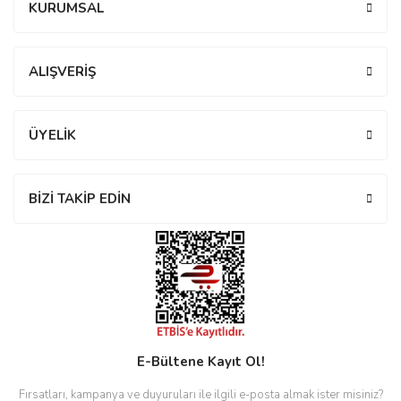
KURUMSAL
rs
r
Yorum Yaz
ALIŞVERİŞ
ÜYELİK
rs
BİZİ TAKİP EDİN
nmark
e
nmark
e
E-Bültene Kayıt Ol!
Fırsatları, kampanya ve duyuruları ile ilgili e-posta almak ister misiniz?