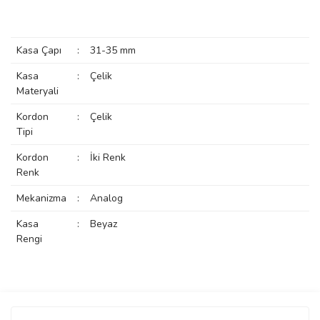
manson
Kasa Çapı
:
31-35 mm
 Manoir
Kasa
:
Çelik
Materyali
Kordon
:
Çelik
ection
Tipi
Kordon
:
İki Renk
Renk
Mekanizma
:
Analog
Kasa
:
Beyaz
r
ry
Rengi
Bu ürüne ilk yorumu siz yapın!