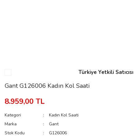
n
Rene
Türkiye Yetkili Satıcısı
rmani
n
Gant G126006 Kadın Kol Saati
8.959,00 TL
Rene
Kategori
Kadın Kol Saati
Marka
Gant
Stok Kodu
G126006