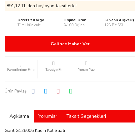
891,12 TL den başlayan taksitlerle!
Ücretsiz Kargo
Orijinal Ürün
Güvenli Alışveriş
Tüm Ürünlerde
%100 Orjinal
128 Bit SSL
rmani
Gelince Haber Ver
Tavsiye Et
Yorum Yaz
manson
Ürün Paylaş :
Açıklama
Yorumlar
Taksit Seçenekleri
ection
Gant G126006 Kadın Kol Saati