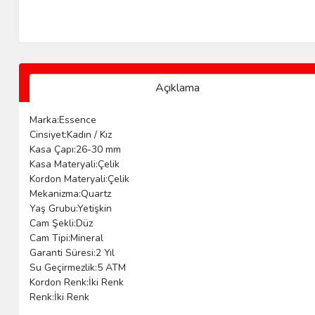
Açıklama
Marka:Essence
Cinsiyet:Kadın / Kız
Kasa Çapı:26-30 mm
Kasa Materyali:Çelik
Kordon Materyali:Çelik
Mekanizma:Quartz
Yaş Grubu:Yetişkin
Cam Şekli:Düz
Cam Tipi:Mineral
Garanti Süresi:2 Yıl
Su Geçirmezlik:5 ATM
Kordon Renk:İki Renk
Renk:İki Renk