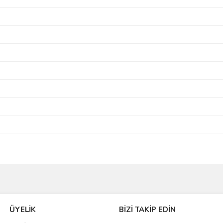
Bu ürüne ilk yorumu siz yapın!
ÜYELİK
BİZİ TAKİP EDİN
Yorum Yaz