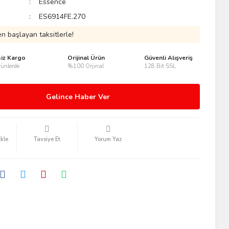
Essence
ES6914FE.270
n başlayan taksitlerle!
siz Kargo
Orijinal Ürün
Güvenli Alışveriş
ünlerde
%100 Orjinal
128 Bit SSL
Gelince Haber Ver
Tavsiye Et
Yorum Yaz