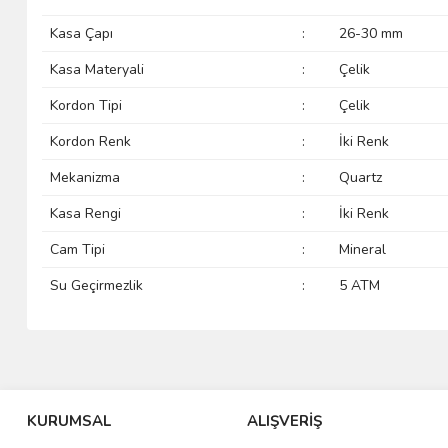
Kasa Çapı
:
26-30 mm
Kasa Materyali
:
Çelik
Kordon Tipi
:
Çelik
Kordon Renk
:
İki Renk
Mekanizma
:
Quartz
Kasa Rengi
:
İki Renk
Cam Tipi
:
Mineral
Su Geçirmezlik
:
5 ATM
KURUMSAL
ALIŞVERİŞ