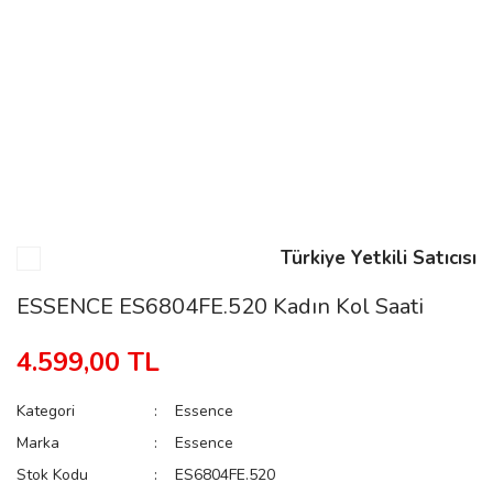
n
Rene
Türkiye Yetkili Satıcısı
rmani
n
ESSENCE ES6804FE.520 Kadın Kol Saati
4.599,00 TL
Rene
Kategori
Essence
Marka
Essence
Stok Kodu
ES6804FE.520