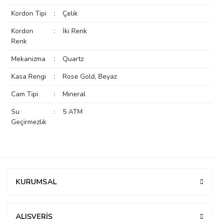
rs
r
Kordon Tipi
:
Çelik
Kordon
:
İki Renk
Renk
Mekanizma
:
Quartz
Kasa Rengi
:
Rose Gold, Beyaz
rs
Cam Tipi
:
Mineral
Su
:
5 ATM
nmark
Geçirmezlik
e
nmark
Bu ürüne ilk yorumu siz yapın!
KURUMSAL
e
Yorum Yaz
ALIŞVERİŞ