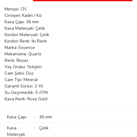
manson
Menşei: CN
Cinsiyet: Kadın / Kız
Kasa Çapı: 36 mm
Kasa Materyali: Çelik
 Manoir
Kordon Materyali: Çelik
Kordon Renk: İki Renk
Marka: Essence
ection
Mekanizma: Quartz
Renk: Beyaz
Yaş Grubu: Yetişkin
Cam Şekli: Düz
Cam Tipi: Mineral
Garanti Süresi: 2 Yıl
Su Geçirmezlik: 5 ATM
r
ry
Kasa Renk: Rose Gold
Kasa Çapı
:
36 mm
Kasa
:
Çelik
Materyali