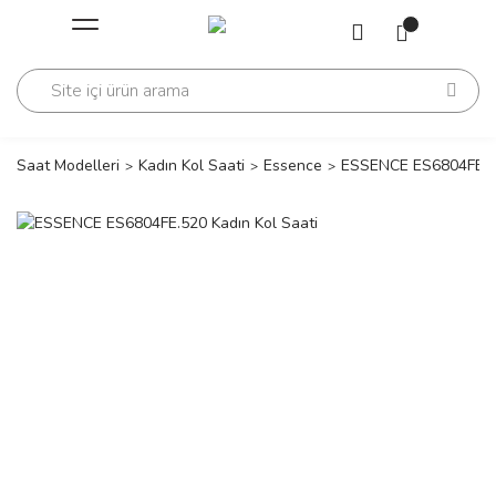
Geri Dön
Geri Dön
Saati
Saati
change
Saat Modelleri
Kadın Kol Saati
Essence
ESSENCE ES6804FE.52
lls Polo Club
n
lls Polo Club
n