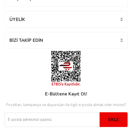
ÜYELİK
eister
BİZİ TAKİP EDİN
cco
eister
cco
E-Bültene Kayıt Ol!
Fırsatları, kampanya ve duyuruları ile ilgili e-posta almak ister misiniz?
EKLE