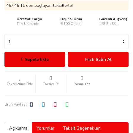
457,45 TL den başlayan taksitlerle!
Ücretsiz Kargo
Orijinal Ürün
Güvenli Alışveriş
Tüm Ürünlerde
%100 Orjinal
128 Bit SSL
rmani
Sepete Ekle
Hızlı Satın Al
manson
Tavsiye Et
Yorum Yaz
Ürün Paylaş :
ection
Açıklama
Yorumlar
Taksit Seçenekleri