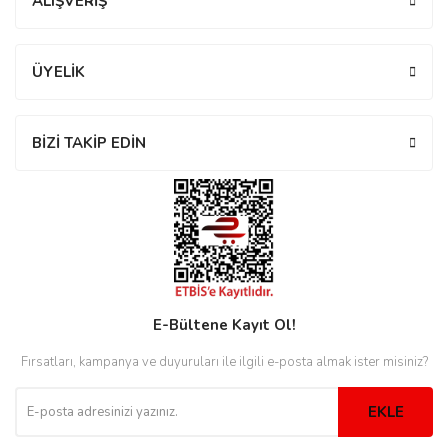
ALIŞVERİŞ
ÜYELİK
eister
BİZİ TAKİP EDİN
cco
eister
cco
E-Bültene Kayıt Ol!
Fırsatları, kampanya ve duyuruları ile ilgili e-posta almak ister misiniz?
EKLE