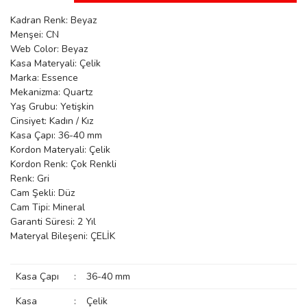
manson
Kadran Renk: Beyaz
Menşei: CN
Web Color: Beyaz
Kasa Materyali: Çelik
 Manoir
Marka: Essence
Mekanizma: Quartz
Yaş Grubu: Yetişkin
ection
Cinsiyet: Kadın / Kız
Kasa Çapı: 36-40 mm
Kordon Materyali: Çelik
Kordon Renk: Çok Renkli
Renk: Gri
Cam Şekli: Düz
Cam Tipi: Mineral
r
ry
Garanti Süresi: 2 Yıl
Materyal Bileşeni: ÇELİK
Kasa Çapı
:
36-40 mm
Kasa
:
Çelik