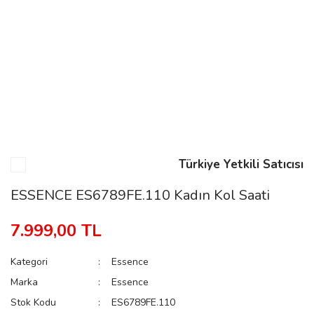
n
Rene
Türkiye Yetkili Satıcısı
rmani
n
ESSENCE ES6789FE.110 Kadın Kol Saati
7.999,00 TL
Rene
Kategori
Essence
Marka
Essence
Stok Kodu
ES6789FE.110