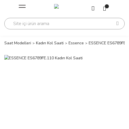
Geri Dön
Geri Dön
Saati
Saati
change
Saat Modelleri
Kadın Kol Saati
Essence
ESSENCE ES6789FE.11
lls Polo Club
n
lls Polo Club
n