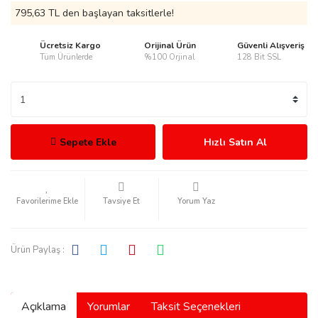
795,63 TL den başlayan taksitlerle!
Ücretsiz Kargo
Orijinal Ürün
Güvenli Alışveriş
Tüm Ürünlerde
%100 Orjinal
128 Bit SSL
rmani
Sepete Ekle
Hızlı Satın Al
manson
Tavsiye Et
Yorum Yaz
Ürün Paylaş :
ection
Açıklama
Yorumlar
Taksit Seçenekleri