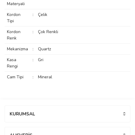
Materyali
rs
r
Kordon
:
Çelik
Tipi
Kordon
:
Çok Renkli
Renk
Mekanizma
:
Quartz
rs
Kasa
:
Gri
Rengi
nmark
Cam Tipi
:
Mineral
e
nmark
Bu ürüne ilk yorumu siz yapın!
KURUMSAL
e
Yorum Yaz