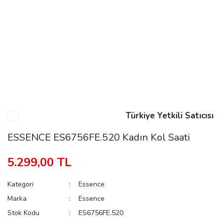
n
Rene
Türkiye Yetkili Satıcısı
rmani
n
ESSENCE ES6756FE.520 Kadın Kol Saati
5.299,00 TL
Rene
Kategori
Essence
Marka
Essence
Stok Kodu
ES6756FE.520