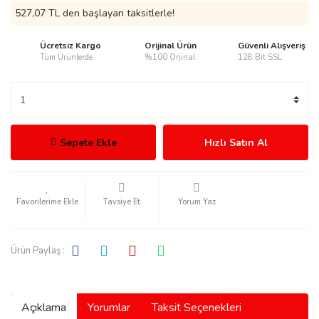
527,07 TL den başlayan taksitlerle!
Ücretsiz Kargo
Orijinal Ürün
Güvenli Alışveriş
Tüm Ürünlerde
%100 Orjinal
128 Bit SSL
rmani
Sepete Ekle
Hızlı Satın Al
manson
Tavsiye Et
Yorum Yaz
Ürün Paylaş :
ection
Açıklama
Yorumlar
Taksit Seçenekleri