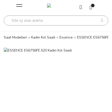
Geri Dön
Geri Dön
Saati
Saati
change
Saat Modelleri
Kadın Kol Saati
Essence
ESSENCE ES6756FE.52
lls Polo Club
n
lls Polo Club
n