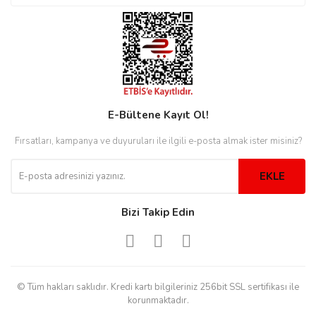
eister
cco
eister
E-Bültene Kayıt Ol!
Fırsatları, kampanya ve duyuruları ile ilgili e-posta almak ister misiniz?
cco
EKLE
Bizi Takip Edin
© Tüm hakları saklıdır. Kredi kartı bilgileriniz 256bit SSL sertifikası ile
korunmaktadır.