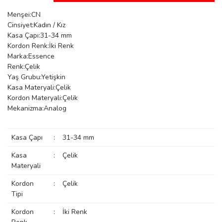
manson
Menşei:CN
Cinsiyet:Kadın / Kız
Kasa Çapı:31-34 mm
Kordon Renk:İki Renk
 Manoir
Marka:Essence
Renk:Çelik
Yaş Grubu:Yetişkin
ection
Kasa Materyali:Çelik
Kordon Materyali:Çelik
Mekanizma:Analog
Kasa Çapı
:
31-34 mm
Kasa
:
Çelik
r
ry
Materyali
Kordon
:
Çelik
Tipi
Kordon
:
İki Renk