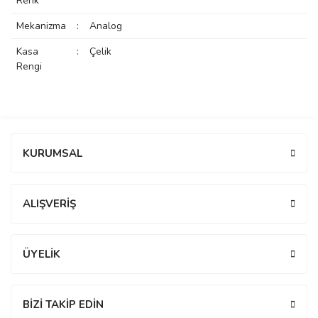
Renk
rs
r
Mekanizma
:
Analog
Kasa
:
Çelik
Rengi
rs
Bu ürüne ilk yorumu siz yapın!
KURUMSAL
nmark
Yorum Yaz
ALIŞVERİŞ
e
nmark
ÜYELİK
e
BİZİ TAKİP EDİN