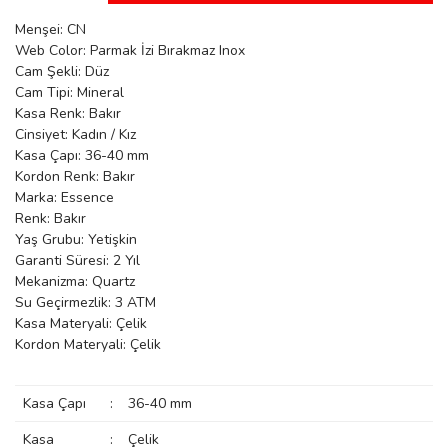
manson
Menşei: CN
Web Color: Parmak İzi Bırakmaz Inox
Cam Şekli: Düz
Cam Tipi: Mineral
 Manoir
Kasa Renk: Bakır
Cinsiyet: Kadın / Kız
Kasa Çapı: 36-40 mm
ection
Kordon Renk: Bakır
Marka: Essence
Renk: Bakır
Yaş Grubu: Yetişkin
Garanti Süresi: 2 Yıl
Mekanizma: Quartz
Su Geçirmezlik: 3 ATM
r
ry
Kasa Materyali: Çelik
Kordon Materyali: Çelik
Kasa Çapı
:
36-40 mm
Kasa
:
Çelik