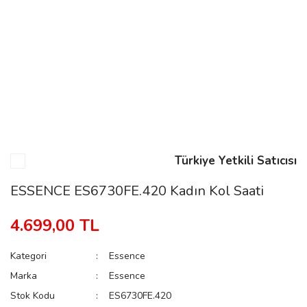
n
Rene
Türkiye Yetkili Satıcısı
rmani
n
ESSENCE ES6730FE.420 Kadın Kol Saati
4.699,00 TL
Rene
Kategori
Essence
Marka
Essence
Stok Kodu
ES6730FE.420