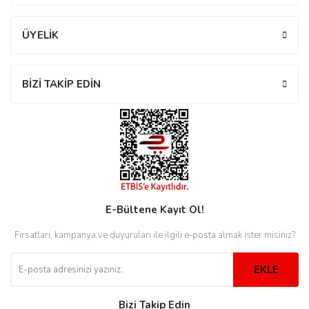
ÜYELİK
eister
BİZİ TAKİP EDİN
cco
eister
cco
E-Bültene Kayıt Ol!
Fırsatları, kampanya ve duyuruları ile ilgili e-posta almak ister misiniz?
EKLE
Bizi Takip Edin