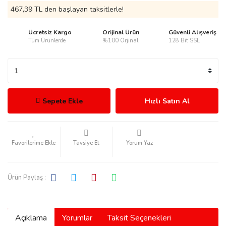
467,39 TL den başlayan taksitlerle!
Ücretsiz Kargo
Orijinal Ürün
Güvenli Alışveriş
Tüm Ürünlerde
%100 Orjinal
128 Bit SSL
rmani
Sepete Ekle
Hızlı Satın Al
manson
Tavsiye Et
Yorum Yaz
Ürün Paylaş :
ection
Açıklama
Yorumlar
Taksit Seçenekleri