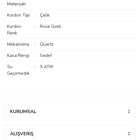
Materyali
rs
r
Kordon Tipi
:
Çelik
Kordon
:
Rose Gold
Renk
Mekanizma
:
Quartz
rs
Kasa Rengi
:
Sedef
Su
:
5 ATM
Geçirmezlik
nmark
e
nmark
Bu ürüne ilk yorumu siz yapın!
KURUMSAL
e
Yorum Yaz
ALIŞVERİŞ