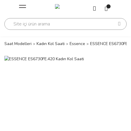
Geri Dön
Geri Dön
Saati
Saati
change
Saat Modelleri
Kadın Kol Saati
Essence
ESSENCE ES6730FE.42
lls Polo Club
n
lls Polo Club
n