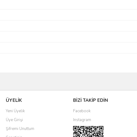
Bu ürüne ilk yorumu siz yapın!
ÜYELİK
BİZİ TAKİP EDİN
Yorum Yaz
Yeni Üyelik
Facebook
Üye Girişi
Instagram
Şifremi Unuttum