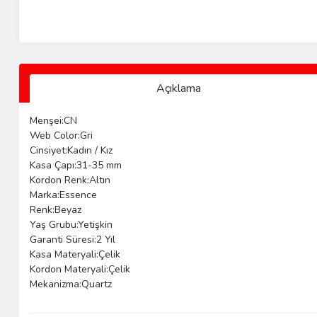
Açıklama
Menşei:CN
Web Color:Gri
Cinsiyet:Kadın / Kız
Kasa Çapı:31-35 mm
Kordon Renk:Altın
Marka:Essence
Renk:Beyaz
Yaş Grubu:Yetişkin
Garanti Süresi:2 Yıl
Kasa Materyali:Çelik
Kordon Materyali:Çelik
Mekanizma:Quartz