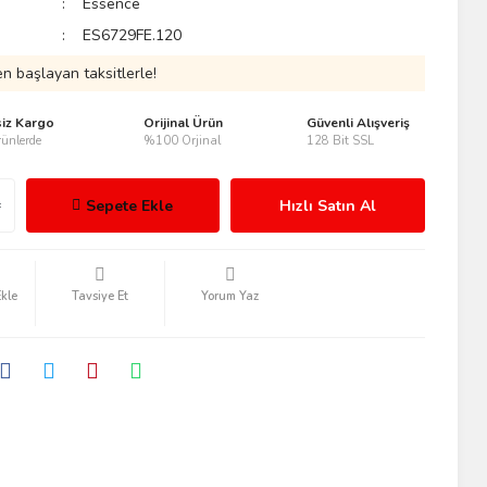
Essence
ES6729FE.120
n başlayan taksitlerle!
siz Kargo
Orijinal Ürün
Güvenli Alışveriş
ünlerde
%100 Orjinal
128 Bit SSL
Sepete Ekle
Hızlı Satın Al
Tavsiye Et
Yorum Yaz