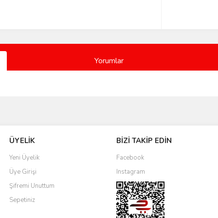
Yorumlar
Bu ürüne ilk yorumu siz yapın!
ÜYELİK
BİZİ TAKİP EDİN
Yorum Yaz
Yeni Üyelik
Facebook
Üye Girişi
Instagram
Şifremi Unuttum
Sepetiniz