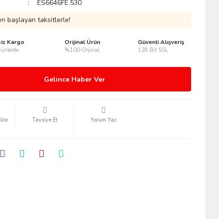
ES6646FE.530
n başlayan taksitlerle!
siz Kargo
Orijinal Ürün
Güvenli Alışveriş
ünlerde
%100 Orjinal
128 Bit SSL
Gelince Haber Ver
Tavsiye Et
Yorum Yaz