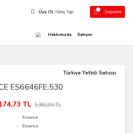
Üye Ol
Giriş Yap
Sepetim
/
Hakkımızda
İletişim
Türkiye Yetkili Satıcısı
CE ES6646FE.530
174,73 TL
1.382,03 TL
Essence
Essence