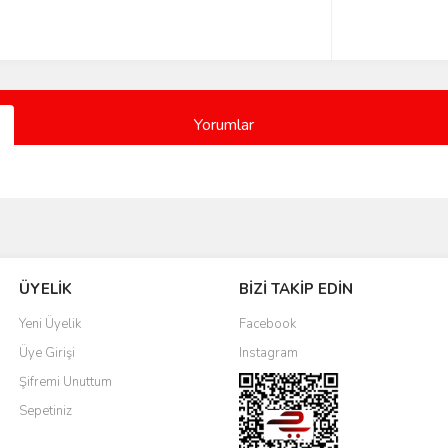
Yorumlar
Bu ürüne ilk yorumu siz yapın!
ÜYELİK
BİZİ TAKİP EDİN
Yorum Yaz
Yeni Üyelik
Facebook
Üye Girişi
Instagram
Şifremi Unuttum
Sepetiniz