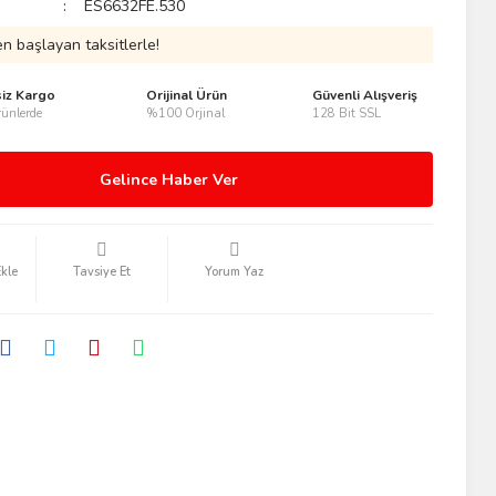
ES6632FE.530
n başlayan taksitlerle!
siz Kargo
Orijinal Ürün
Güvenli Alışveriş
ünlerde
%100 Orjinal
128 Bit SSL
Gelince Haber Ver
Tavsiye Et
Yorum Yaz