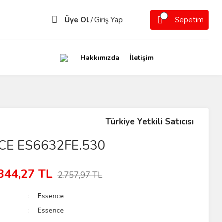
Üye Ol
Giriş Yap
Sepetim
/
Hakkımızda
İletişim
Türkiye Yetkili Satıcısı
CE ES6632FE.530
344,27 TL
2.757,97 TL
Essence
Essence