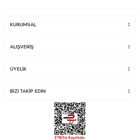
manson
Bu ürüne ilk yorumu siz yapın!
KURUMSAL
 Manoir
Yorum Yaz
ALIŞVERİŞ
ection
ÜYELİK
BİZİ TAKİP EDİN
r
ry