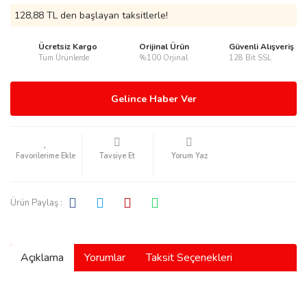
128,88 TL den başlayan taksitlerle!
Ücretsiz Kargo
Orijinal Ürün
Güvenli Alışveriş
Tüm Ürünlerde
%100 Orjinal
128 Bit SSL
rmani
Gelince Haber Ver
Tavsiye Et
Yorum Yaz
manson
Ürün Paylaş :
Açıklama
Yorumlar
Taksit Seçenekleri
ection