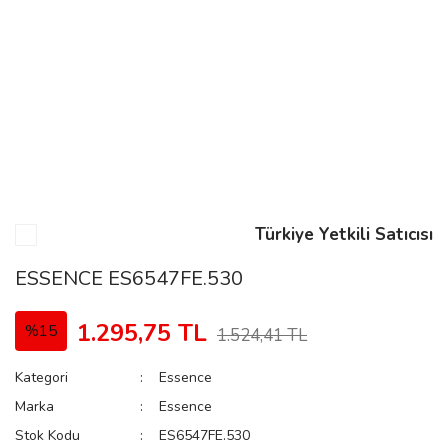
n
Rene
Türkiye Yetkili Satıcısı
rmani
n
ESSENCE ES6547FE.530
1.295,75 TL
%15
1.524,41 TL
Rene
Kategori
Essence
Marka
Essence
Stok Kodu
ES6547FE.530