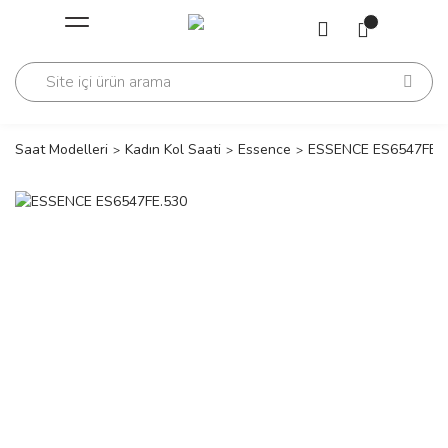
Geri Dön
Geri Dön
Saati
Saati
change
Saat Modelleri
Kadın Kol Saati
Essence
ESSENCE ES6547FE.
lls Polo Club
n
lls Polo Club
n