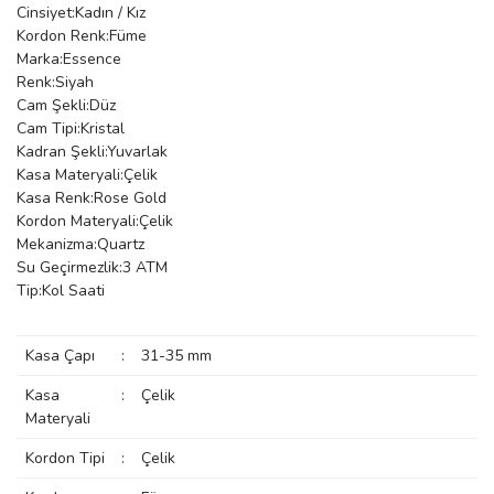
Cinsiyet:Kadın / Kız
manson
Kordon Renk:Füme
Marka:Essence
Renk:Siyah
Cam Şekli:Düz
 Manoir
Cam Tipi:Kristal
Kadran Şekli:Yuvarlak
Kasa Materyali:Çelik
ection
Kasa Renk:Rose Gold
Kordon Materyali:Çelik
Mekanizma:Quartz
Su Geçirmezlik:3 ATM
Tip:Kol Saati
r
ry
Kasa Çapı
:
31-35 mm
Kasa
:
Çelik
Materyali
Kordon Tipi
:
Çelik