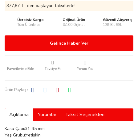
377,87 TL den başlayan taksitlerle!
Ücretsiz Kargo
Orijinal Ürün
Güvenli Alışveriş
Tüm Ürünlerde
%100 Orjinal
128 Bit SSL
rmani
Gelince Haber Ver
Tavsiye Et
Yorum Yaz
manson
Ürün Paylaş :
Açıklama
Yorumlar
Taksit Seçenekleri
ection
Kasa Çapı:31-35 mm
Yaş Grubu:Yetişkin