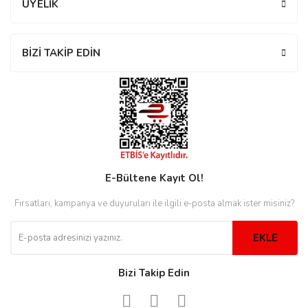
ÜYELİK
BİZİ TAKİP EDİN
eister
cco
eister
cco
E-Bültene Kayıt Ol!
Fırsatları, kampanya ve duyuruları ile ilgili e-posta almak ister misiniz?
EKLE
Bizi Takip Edin