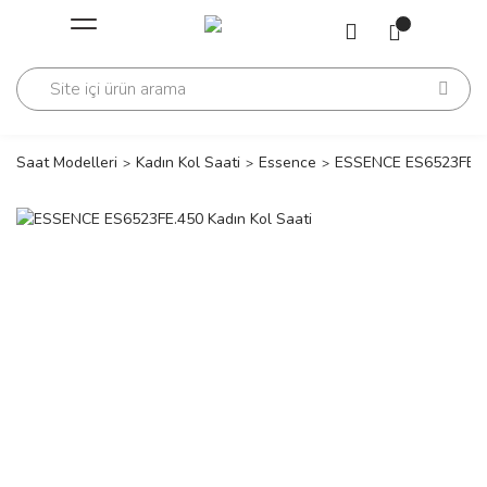
Geri Dön
Geri Dön
Saati
Saati
change
Saat Modelleri
Kadın Kol Saati
Essence
ESSENCE ES6523FE.45
lls Polo Club
n
lls Polo Club
n