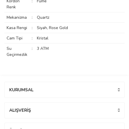
Kordon
:
Füme
rs
r
Renk
Mekanizma
:
Quartz
Kasa Rengi
:
Siyah, Rose Gold
Cam Tipi
:
Kristal
rs
Su
:
3 ATM
Geçirmezlik
nmark
Bu ürüne ilk yorumu siz yapın!
e
nmark
KURUMSAL
Yorum Yaz
ALIŞVERİŞ
e