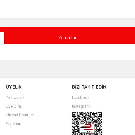
Yorumlar
Bu ürüne ilk yorumu siz yapın!
ÜYELİK
BİZİ TAKİP EDİN
Yorum Yaz
Yeni Üyelik
Facebook
Üye Girişi
Instagram
Şifremi Unuttum
Sepetiniz