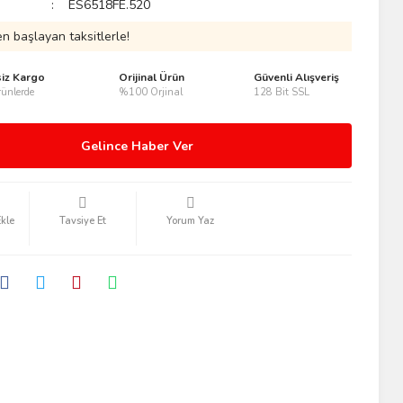
ES6518FE.520
n başlayan taksitlerle!
siz Kargo
Orijinal Ürün
Güvenli Alışveriş
ünlerde
%100 Orjinal
128 Bit SSL
Gelince Haber Ver
Tavsiye Et
Yorum Yaz