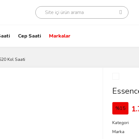
aati
Cep Saati
Markalar
20 Kol Saati
Essenc
1.
%15
Kategori
Marka