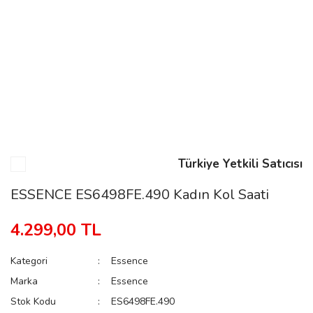
n
Rene
Türkiye Yetkili Satıcısı
rmani
n
ESSENCE ES6498FE.490 Kadın Kol Saati
4.299,00 TL
Rene
Kategori
Essence
Marka
Essence
Stok Kodu
ES6498FE.490