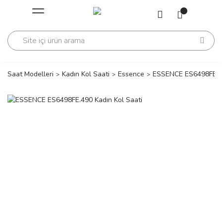
Geri Dön
Geri Dön
Saati
Saati
change
Saat Modelleri
Kadın Kol Saati
Essence
ESSENCE ES6498FE.49
lls Polo Club
n
lls Polo Club
n