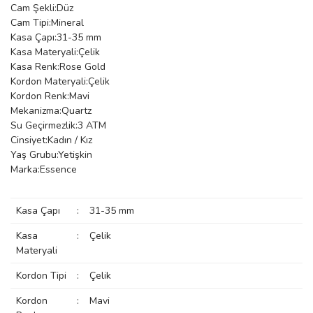
Cam Şekli:Düz
manson
Cam Tipi:Mineral
Kasa Çapı:31-35 mm
Kasa Materyali:Çelik
Kasa Renk:Rose Gold
 Manoir
Kordon Materyali:Çelik
Kordon Renk:Mavi
Mekanizma:Quartz
ection
Su Geçirmezlik:3 ATM
Cinsiyet:Kadın / Kız
Yaş Grubu:Yetişkin
Marka:Essence
Kasa Çapı
:
31-35 mm
r
ry
Kasa
:
Çelik
Materyali
Kordon Tipi
:
Çelik
Kordon
:
Mavi