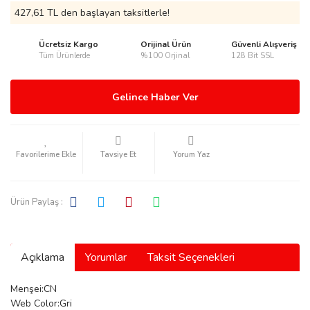
427,61 TL den başlayan taksitlerle!
Ücretsiz Kargo
Orijinal Ürün
Güvenli Alışveriş
Tüm Ürünlerde
%100 Orjinal
128 Bit SSL
rmani
Gelince Haber Ver
Tavsiye Et
Yorum Yaz
manson
Ürün Paylaş :
Açıklama
Yorumlar
Taksit Seçenekleri
ection
Menşei:CN
Web Color:Gri