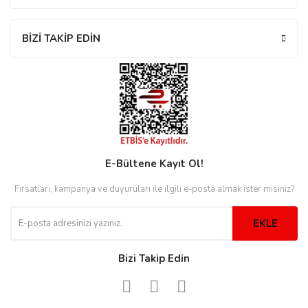
BİZİ TAKİP EDİN
eister
cco
eister
cco
E-Bültene Kayıt Ol!
Fırsatları, kampanya ve duyuruları ile ilgili e-posta almak ister misiniz?
EKLE
Bizi Takip Edin