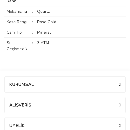
Renk
rs
r
Mekanizma
:
Quartz
Kasa Rengi
:
Rose Gold
Cam Tipi
:
Mineral
Su
:
3 ATM
rs
Geçirmezlik
nmark
Bu ürüne ilk yorumu siz yapın!
KURUMSAL
e
nmark
Yorum Yaz
ALIŞVERİŞ
e
ÜYELİK