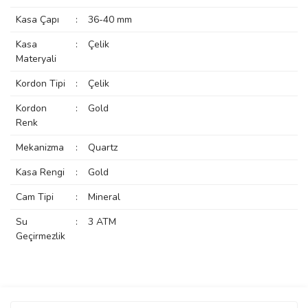
Kasa Çapı
:
36-40 mm
manson
Kasa
:
Çelik
Materyali
 Manoir
Kordon Tipi
:
Çelik
Kordon
:
Gold
ection
Renk
Mekanizma
:
Quartz
Kasa Rengi
:
Gold
Cam Tipi
:
Mineral
r
ry
Su
:
3 ATM
Geçirmezlik
Bu ürüne ilk yorumu siz yapın!