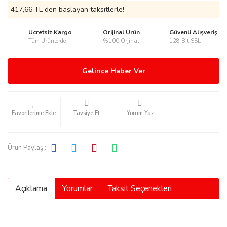
417,66 TL den başlayan taksitlerle!
Ücretsiz Kargo
Orijinal Ürün
Güvenli Alışveriş
Tüm Ürünlerde
%100 Orjinal
128 Bit SSL
rmani
Gelince Haber Ver
Tavsiye Et
Yorum Yaz
manson
Ürün Paylaş :
Açıklama
Yorumlar
Taksit Seçenekleri
ection