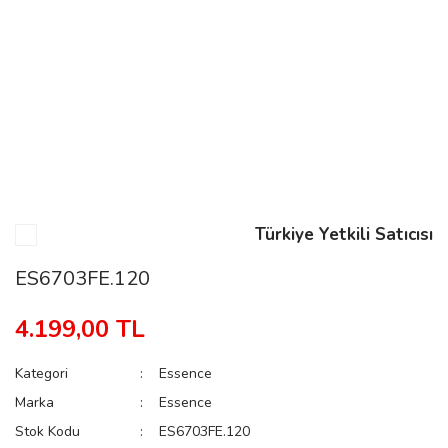
n
Rene
Türkiye Yetkili Satıcısı
rmani
n
ES6703FE.120
4.199,00 TL
Rene
Kategori
Essence
Marka
Essence
Stok Kodu
ES6703FE.120