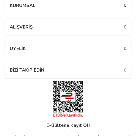
KURUMSAL
rs
r
Yorum Yaz
ALIŞVERİŞ
ÜYELİK
rs
BİZİ TAKİP EDİN
nmark
e
nmark
e
E-Bültene Kayıt Ol!