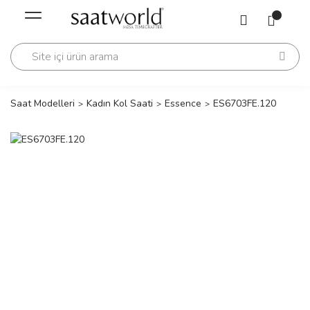
Geri Dön
Geri Dön
Saati
Saati
change
Saat Modelleri
Kadın Kol Saati
Essence
ES6703FE.120
lls Polo Club
n
lls Polo Club
n