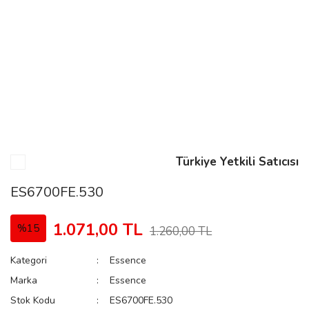
n
Rene
Türkiye Yetkili Satıcısı
rmani
n
ES6700FE.530
1.071,00 TL
%15
1.260,00 TL
Rene
Kategori
Essence
Marka
Essence
Stok Kodu
ES6700FE.530