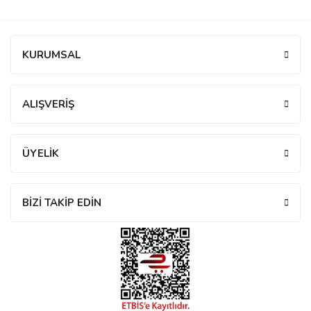
manson
Bu ürüne ilk yorumu siz yapın!
KURUMSAL
 Manoir
Yorum Yaz
ALIŞVERİŞ
ection
ÜYELİK
BİZİ TAKİP EDİN
r
ry