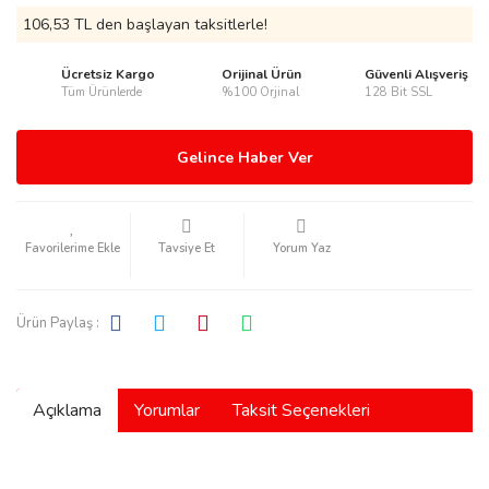
106,53 TL den başlayan taksitlerle!
Ücretsiz Kargo
Orijinal Ürün
Güvenli Alışveriş
Tüm Ürünlerde
%100 Orjinal
128 Bit SSL
rmani
Gelince Haber Ver
Tavsiye Et
Yorum Yaz
manson
Ürün Paylaş :
Açıklama
Yorumlar
Taksit Seçenekleri
ection