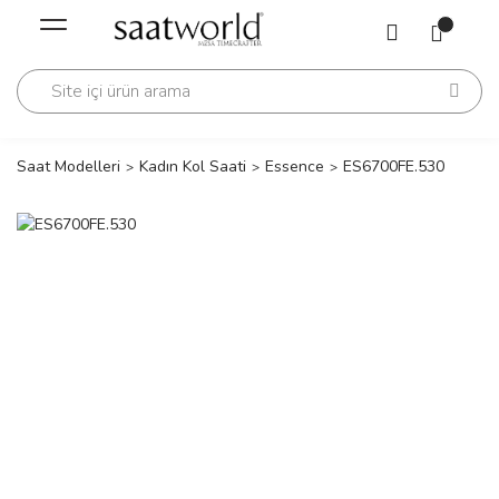
Geri Dön
Geri Dön
Saati
Saati
change
Saat Modelleri
Kadın Kol Saati
Essence
ES6700FE.530
lls Polo Club
n
lls Polo Club
n