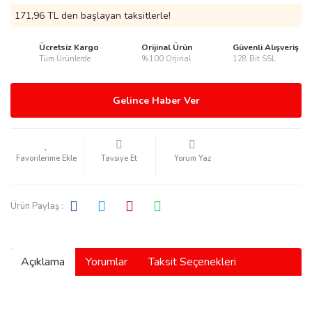
171,96 TL den başlayan taksitlerle!
Ücretsiz Kargo
Orijinal Ürün
Güvenli Alışveriş
Tüm Ürünlerde
%100 Orjinal
128 Bit SSL
rmani
Gelince Haber Ver
Tavsiye Et
Yorum Yaz
manson
Ürün Paylaş :
Açıklama
Yorumlar
Taksit Seçenekleri
ection