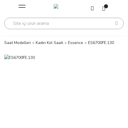
Geri Dön
Geri Dön
Saati
Saati
change
Saat Modelleri
Kadın Kol Saati
Essence
ES6700FE.130
lls Polo Club
n
lls Polo Club
n