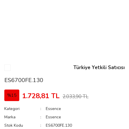
n
Rene
Türkiye Yetkili Satıcısı
rmani
n
ES6700FE.130
1.728,81 TL
%15
2.033,90 TL
Rene
Kategori
Essence
Marka
Essence
Stok Kodu
ES6700FE.130