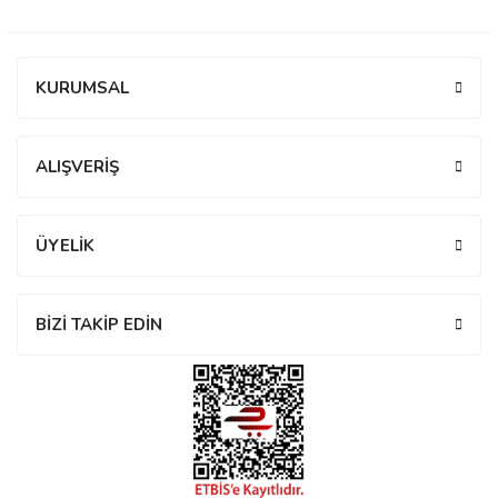
manson
Bu ürüne ilk yorumu siz yapın!
KURUMSAL
 Manoir
Yorum Yaz
ALIŞVERİŞ
ection
ÜYELİK
BİZİ TAKİP EDİN
r
ry