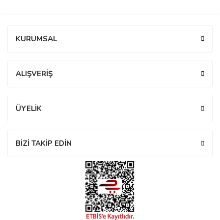
manson
Bu ürüne ilk yorumu siz yapın!
KURUMSAL
 Manoir
Yorum Yaz
ALIŞVERİŞ
ection
ÜYELİK
BİZİ TAKİP EDİN
r
ry