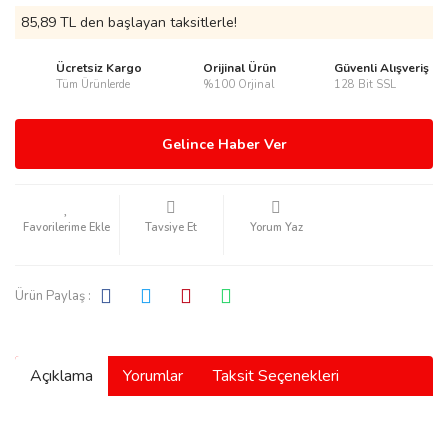
85,89 TL den başlayan taksitlerle!
Ücretsiz Kargo
Orijinal Ürün
Güvenli Alışveriş
Tüm Ürünlerde
%100 Orjinal
128 Bit SSL
rmani
Gelince Haber Ver
Tavsiye Et
Yorum Yaz
manson
Ürün Paylaş :
Açıklama
Yorumlar
Taksit Seçenekleri
ection