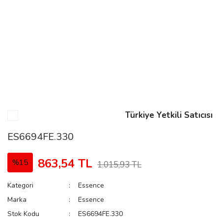
n
Rene
Türkiye Yetkili Satıcısı
rmani
n
ES6694FE.330
863,54 TL
%15
1.015,93 TL
Rene
Kategori
Essence
Marka
Essence
Stok Kodu
ES6694FE.330