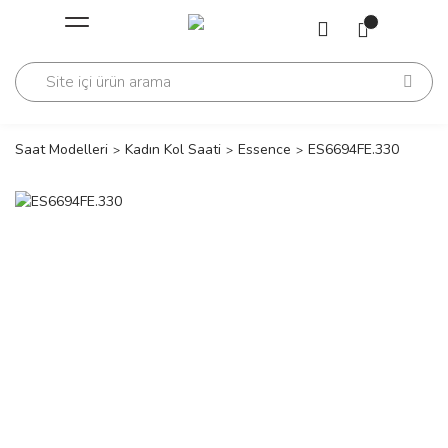
Geri Dön
Geri Dön
Saati
Saati
change
Saat Modelleri
Kadın Kol Saati
Essence
ES6694FE.330
lls Polo Club
n
lls Polo Club
n