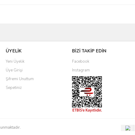
Bu ürüne ilk yorumu siz yapın!
ÜYELİK
BİZİ TAKİP EDİN
Yorum Yaz
Yeni Üyelik
Facebook
Üye Girişi
Instagram
Şifremi Unuttum
Sepetiniz
orunmaktadır.