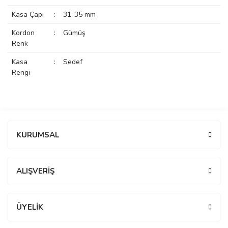
Kasa Çapı
:
31-35 mm
manson
Kordon
:
Gümüş
Renk
 Manoir
Kasa
:
Sedef
Rengi
ection
Bu ürüne ilk yorumu siz yapın!
KURUMSAL
Yorum Yaz
r
ry
ALIŞVERİŞ
ÜYELİK