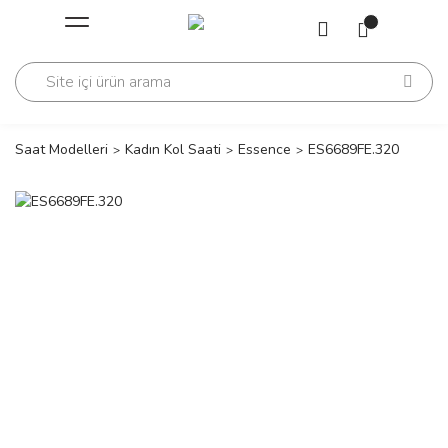
Geri Dön
Geri Dön
Saati
Saati
change
Saat Modelleri
Kadın Kol Saati
Essence
ES6689FE.320
lls Polo Club
n
lls Polo Club
n