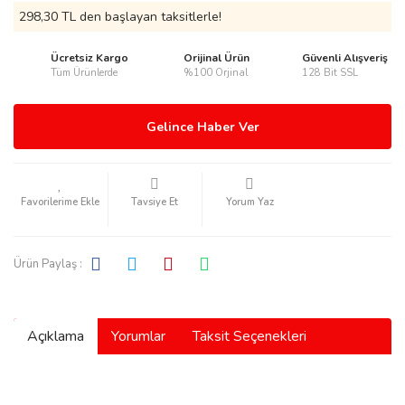
298,30 TL den başlayan taksitlerle!
Ücretsiz Kargo
Orijinal Ürün
Güvenli Alışveriş
Tüm Ürünlerde
%100 Orjinal
128 Bit SSL
rmani
Gelince Haber Ver
Tavsiye Et
Yorum Yaz
manson
Ürün Paylaş :
Açıklama
Yorumlar
Taksit Seçenekleri
ection