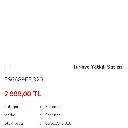
n
Rene
Türkiye Yetkili Satıcısı
rmani
n
ES6689FE.320
2.999,00 TL
Rene
Kategori
Essence
Marka
Essence
Stok Kodu
ES6689FE.320