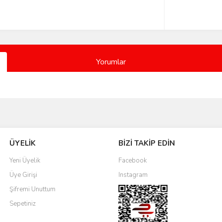
Yorumlar
Bu ürüne ilk yorumu siz yapın!
ÜYELİK
BİZİ TAKİP EDİN
Yorum Yaz
Yeni Üyelik
Facebook
Üye Girişi
Instagram
Şifremi Unuttum
Sepetiniz