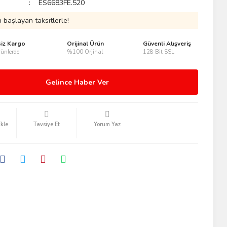
ES6683FE.520
 başlayan taksitlerle!
siz Kargo
Orijinal Ürün
Güvenli Alışveriş
ünlerde
%100 Orjinal
128 Bit SSL
Gelince Haber Ver
Tavsiye Et
Yorum Yaz