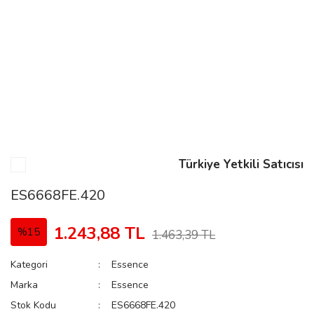
n
Rene
Türkiye Yetkili Satıcısı
rmani
n
ES6668FE.420
1.243,88 TL
%15
1.463,39 TL
Rene
Kategori
Essence
Marka
Essence
Stok Kodu
ES6668FE.420