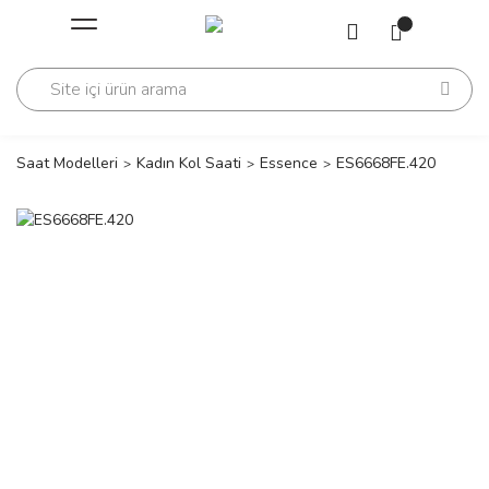
Geri Dön
Geri Dön
Saati
Saati
change
Saat Modelleri
Kadın Kol Saati
Essence
ES6668FE.420
lls Polo Club
n
lls Polo Club
n