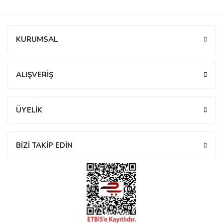
manson
Bu ürüne ilk yorumu siz yapın!
KURUMSAL
 Manoir
Yorum Yaz
ALIŞVERİŞ
ection
ÜYELİK
BİZİ TAKİP EDİN
r
ry