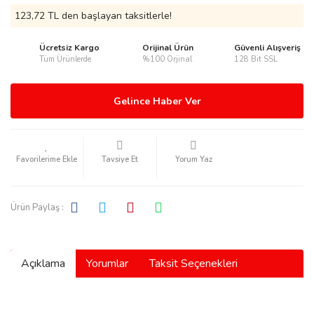
123,72 TL den başlayan taksitlerle!
Ücretsiz Kargo
Orijinal Ürün
Güvenli Alışveriş
Tüm Ürünlerde
%100 Orjinal
128 Bit SSL
rmani
Gelince Haber Ver
Tavsiye Et
Yorum Yaz
manson
Ürün Paylaş :
Açıklama
Yorumlar
Taksit Seçenekleri
ection