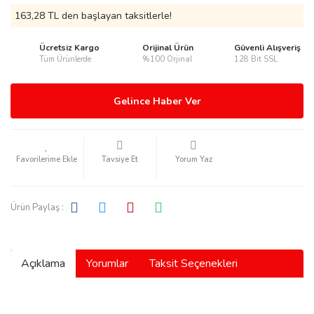
163,28 TL den başlayan taksitlerle!
Ücretsiz Kargo
Orijinal Ürün
Güvenli Alışveriş
Tüm Ürünlerde
%100 Orjinal
128 Bit SSL
rmani
Gelince Haber Ver
Tavsiye Et
Yorum Yaz
manson
Ürün Paylaş :
Açıklama
Yorumlar
Taksit Seçenekleri
ection