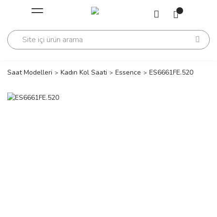
Geri Dön
Geri Dön
Saati
Saati
change
Saat Modelleri
Kadın Kol Saati
Essence
ES6661FE.520
lls Polo Club
n
lls Polo Club
n