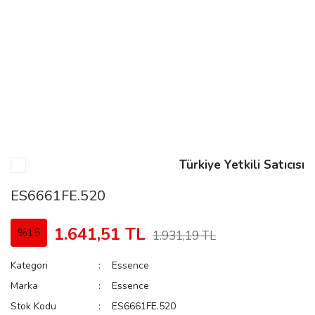
n
Rene
Türkiye Yetkili Satıcısı
rmani
n
ES6661FE.520
1.641,51 TL
%15
1.931,19 TL
Rene
Kategori
Essence
Marka
Essence
Stok Kodu
ES6661FE.520