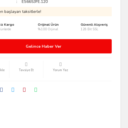
ES6653FE.120
n başlayan taksitlerle!
siz Kargo
Orijinal Ürün
Güvenli Alışveriş
ünlerde
%100 Orjinal
128 Bit SSL
Gelince Haber Ver
Tavsiye Et
Yorum Yaz