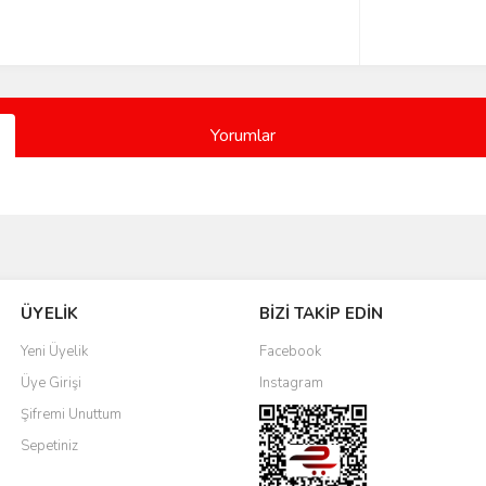
Yorumlar
Bu ürüne ilk yorumu siz yapın!
ÜYELİK
BİZİ TAKİP EDİN
Yorum Yaz
Yeni Üyelik
Facebook
Üye Girişi
Instagram
Şifremi Unuttum
Sepetiniz