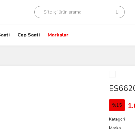
aati
Cep Saati
Markalar
ES662
1.
%15
Kategori
Marka