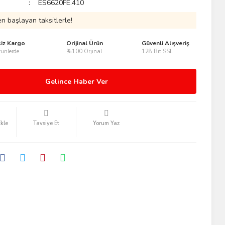
ES6620FE.410
n başlayan taksitlerle!
siz Kargo
Orijinal Ürün
Güvenli Alışveriş
ünlerde
%100 Orjinal
128 Bit SSL
Gelince Haber Ver
Tavsiye Et
Yorum Yaz