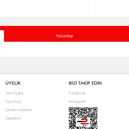
Yorumlar
Bu ürüne ilk yorumu siz yapın!
ÜYELİK
BİZİ TAKİP EDİN
Yorum Yaz
Yeni Üyelik
Facebook
Üye Girişi
Instagram
Şifremi Unuttum
Sepetiniz