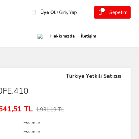
Üye Ol
Giriş Yap
Sepetim
/
Hakkımızda
İletişim
Türkiye Yetkili Satıcısı
0FE.410
641,51 TL
1.931,19 TL
Essence
Essence