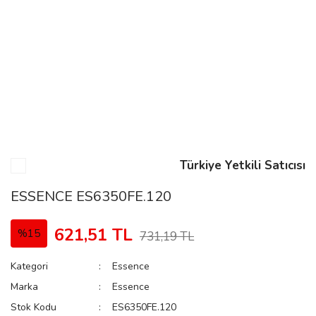
n
Rene
Türkiye Yetkili Satıcısı
rmani
n
ESSENCE ES6350FE.120
621,51 TL
%15
731,19 TL
Rene
Kategori
Essence
Marka
Essence
Stok Kodu
ES6350FE.120