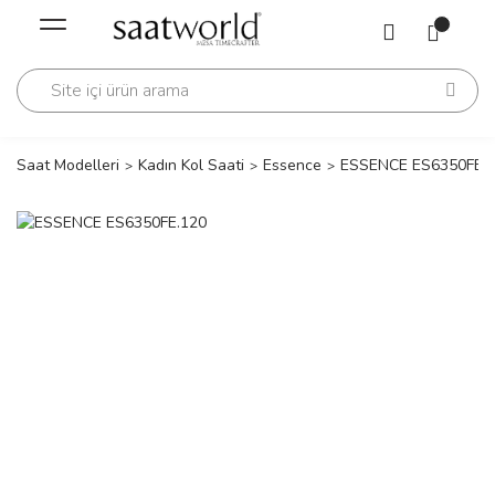
Geri Dön
Geri Dön
Saati
Saati
change
Saat Modelleri
Kadın Kol Saati
Essence
ESSENCE ES6350FE.
lls Polo Club
n
lls Polo Club
n