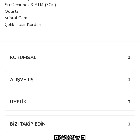
Su Geçirmez 3 ATM (30m)
manson
Quartz
Kristal Cam
Çelik Hasır Kordon
 Manoir
Bu ürüne ilk yorumu siz yapın!
ection
KURUMSAL
Yorum Yaz
ALIŞVERİŞ
r
ry
ÜYELİK
BİZİ TAKİP EDİN