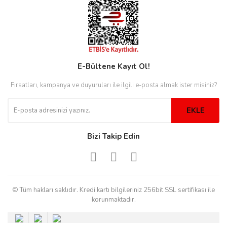
rs
r
E-Bültene Kayıt Ol!
rs
Fırsatları, kampanya ve duyuruları ile ilgili e-posta almak ister misiniz?
EKLE
nmark
Bizi Takip Edin
e
nmark
© Tüm hakları saklıdır. Kredi kartı bilgileriniz 256bit SSL sertifikası ile
e
korunmaktadır.