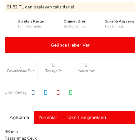
61,82 TL den başlayan taksitlerle!
Ücretsiz Kargo
Orijinal Ürün
Güvenli Alışveriş
Tüm Ürünlerde
%100 Orjinal
128 Bit SSL
rmani
Gelince Haber Ver
Tavsiye Et
Yorum Yaz
manson
Ürün Paylaş :
Açıklama
Yorumlar
Taksit Seçenekleri
ection
36 mm
Paslanmaz Çelik