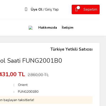
Üye Ol
Giriş Yap
Sepetim
/
Hakkımızda
İletişim
Türkiye Yetkili Satıcısı
Kol Saati FUNG2001B0
431,00 TL
2.860,00 TL
Orient
FUNG2001B0
n başlayan taksitlerle!