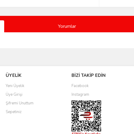
Yorumlar
Bu ürüne ilk yorumu siz yapın!
ÜYELİK
BİZİ TAKİP EDİN
Yorum Yaz
Yeni Üyelik
Facebook
Üye Girişi
Instagram
Şifremi Unuttum
Sepetiniz