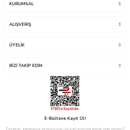
KURUMSAL
manson
Yorum Yaz
ALIŞVERİŞ
 Manoir
ÜYELİK
ection
BİZİ TAKİP EDİN
r
ry
E-Bültene Kayıt Ol!
Fırsatları, kampanya ve duyuruları ile ilgili e-posta almak ister misiniz?