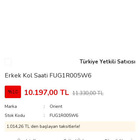
n
Rene
Türkiye Yetkili Satıcısı
Erkek Kol Saati FUG1R005W6
rmani
n
10.197,00 TL
%10
11.330,00 TL
Marka
Orient
Rene
Stok Kodu
FUG1R005W6
1.014,26 TL den başlayan taksitlerle!