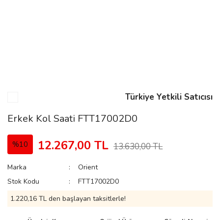
n
Rene
Türkiye Yetkili Satıcısı
Erkek Kol Saati FTT17002D0
rmani
n
12.267,00 TL
%10
13.630,00 TL
Marka
Orient
Rene
Stok Kodu
FTT17002D0
1.220,16 TL den başlayan taksitlerle!