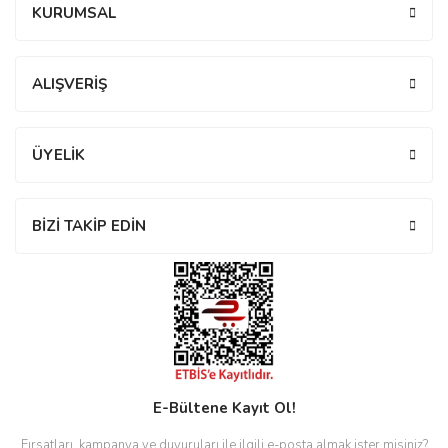
KURUMSAL
manson
Yorum Yaz
ALIŞVERİŞ
 Manoir
ÜYELİK
ection
BİZİ TAKİP EDİN
r
ry
E-Bültene Kayıt Ol!
Fırsatları, kampanya ve duyuruları ile ilgili e-posta almak ister misiniz?