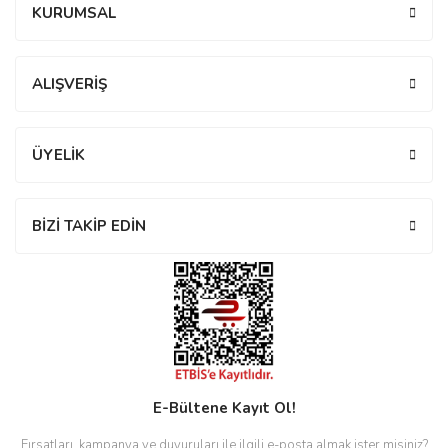
KURUMSAL
manson
Yorum Yaz
ALIŞVERİŞ
 Manoir
ÜYELİK
ection
BİZİ TAKİP EDİN
r
ry
E-Bültene Kayıt Ol!
Fırsatları, kampanya ve duyuruları ile ilgili e-posta almak ister misiniz?