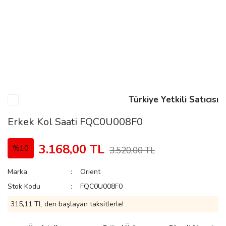
n
Rene
Türkiye Yetkili Satıcısı
Erkek Kol Saati FQC0U008F0
rmani
n
3.168,00 TL
%10
3.520,00 TL
Marka
Orient
Rene
Stok Kodu
FQC0U008F0
315,11 TL den başlayan taksitlerle!