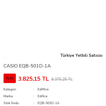
n
Rene
Türkiye Yetkili Satıcısı
rmani
n
CASIO EQB-501D-1A
3.825,15 TL
%40
6.375,25 TL
Rene
Kategori
Ediffice
Marka
Edifice
Stok Kodu
EQB-501D-1A