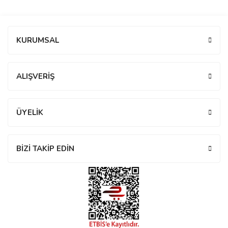
manson
Bu ürüne ilk yorumu siz yapın!
KURUMSAL
 Manoir
Yorum Yaz
ALIŞVERİŞ
ection
ÜYELİK
BİZİ TAKİP EDİN
r
ry