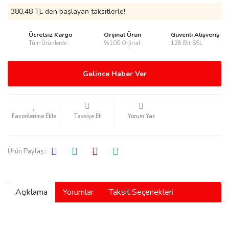
380,48 TL den başlayan taksitlerle!
Ücretsiz Kargo
Orijinal Ürün
Güvenli Alışveriş
Tüm Ürünlerde
%100 Orjinal
128 Bit SSL
rmani
Gelince Haber Ver
Tavsiye Et
Yorum Yaz
manson
Ürün Paylaş :
Açıklama
Yorumlar
Taksit Seçenekleri
ection