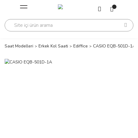
Geri Dön
Geri Dön
Saati
Saati
change
Saat Modelleri
Erkek Kol Saati
Ediffice
CASIO EQB-501D-1A
lls Polo Club
n
lls Polo Club
n