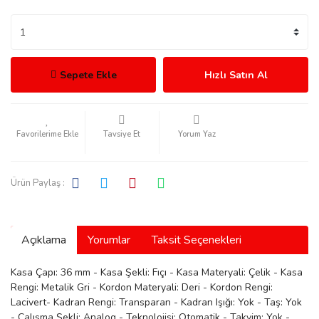
Sepete Ekle
Hızlı Satın Al
rmani
Tavsiye Et
Yorum Yaz
Ürün Paylaş :
manson
Açıklama
Yorumlar
Taksit Seçenekleri
Kasa Çapı: 36 mm - Kasa Şekli: Fıçı - Kasa Materyali: Çelik - Kasa
Rengi: Metalik Gri - Kordon Materyali: Deri - Kordon Rengi:
ection
Lacivert- Kadran Rengi: Transparan - Kadran Işığı: Yok - Taş: Yok
- Çalışma Şekli: Analog - Teknolojisi: Otomatik - Takvim: Yok -