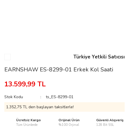
n
Rene
Türkiye Yetkili Satıcısı
EARNSHAW ES-8299-01 Erkek Kol Saati
rmani
n
13.599,99 TL
Stok Kodu
ts_ES-8299-01
Rene
1.352,75 TL den başlayan taksitlerle!
Ücretsiz Kargo
Orijinal Ürün
Güvenli Alışveriş
Tüm Ürünlerde
%100 Orjinal
128 Bit SSL