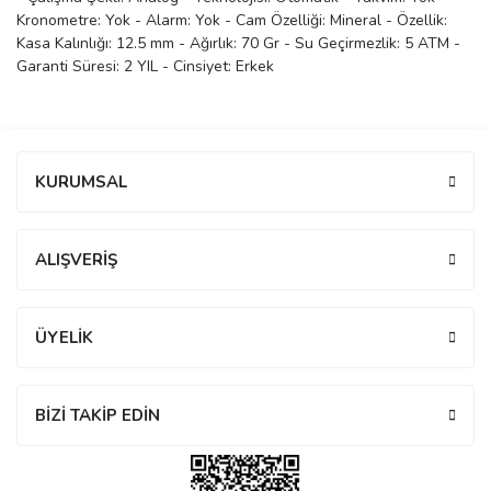
Kronometre: Yok - Alarm: Yok - Cam Özelliği: Mineral - Özellik:
manson
Kasa Kalınlığı: 12.5 mm - Ağırlık: 70 Gr - Su Geçirmezlik: 5 ATM -
Garanti Süresi: 2 YIL - Cinsiyet: Erkek
 Manoir
Bu ürüne ilk yorumu siz yapın!
KURUMSAL
ection
Yorum Yaz
ALIŞVERİŞ
ÜYELİK
r
ry
BİZİ TAKİP EDİN