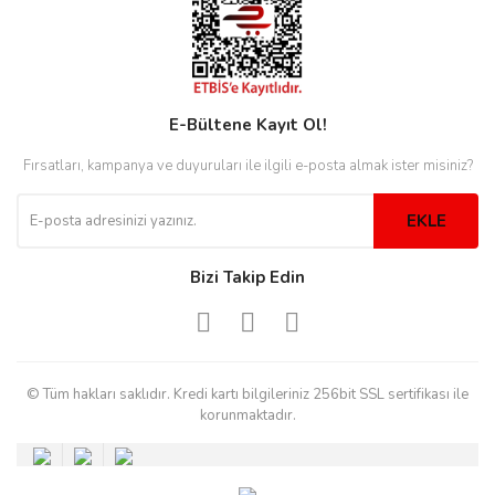
rs
r
E-Bültene Kayıt Ol!
Fırsatları, kampanya ve duyuruları ile ilgili e-posta almak ister misiniz?
rs
EKLE
nmark
Bizi Takip Edin
e
nmark
© Tüm hakları saklıdır. Kredi kartı bilgileriniz 256bit SSL sertifikası ile
korunmaktadır.
e